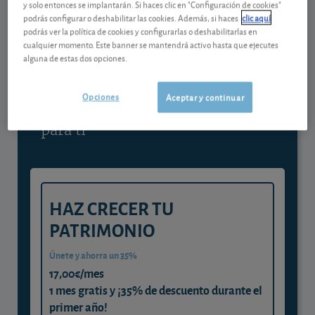
y solo entonces se implantarán. Si haces clic en "Configuración de cookies"
podrás configurar o deshabilitar las cookies. Además, si haces
clic aquí
Contenido reservado a SOCIOS
podrás ver la política de cookies y configurarlas o deshabilitarlas en
cualquier momento. Este banner se mantendrá activo hasta que ejecutes
alguna de estas dos opciones.
Gestiona tu dinero con visión
experta
Opciones
Aceptar y continuar
y consigue que cada euro trabaje
para ti
HAZ CRECER TU
PATRIMONIO
Únete y ahorra un 35%
17,00€/mes
1 mes gratis y ¡35% de descuento durante el
primer año!