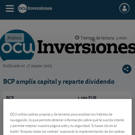
Análisis
Tiempo de lectura: 3 min.
Publicado el
17 marzo 2003
OCU Inversiones
BCP amplía capital y reparte dividendo
BCP
1,093 EUR
-
PTBCP0AM0015
05/08/2026 Lisboa
OCU utiliza cookies propias y de terceros para analizar tus hábitos de
navegación, lo que permite obtener información sobre qué te suscita interés
Ver detalladamente
y permite mejorar nuestra página web y tu seguridad. Si haces clic en el
botón "Aceptar todas las cookies" aceptarás la implementación de las cookies