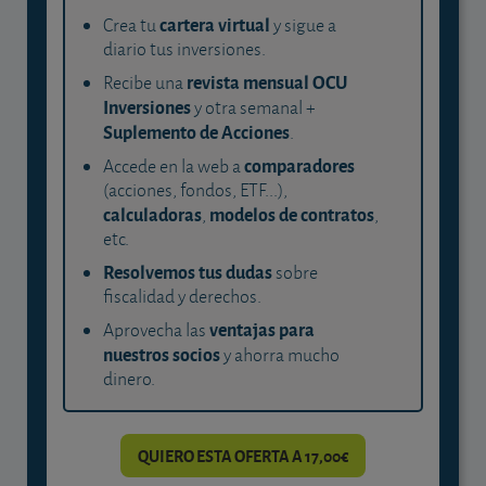
cartera virtual
Crea tu
y sigue a
diario tus inversiones.
revista mensual OCU
Recibe una
Inversiones
y otra semanal +
Suplemento de Acciones
.
comparadores
Accede en la web a
(acciones, fondos, ETF...),
calculadoras
modelos de contratos
,
,
etc.
Resolvemos tus dudas
sobre
fiscalidad y derechos.
ventajas para
Aprovecha las
nuestros socios
y ahorra mucho
dinero.
QUIERO ESTA OFERTA A 17,00€