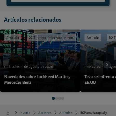
Artículos relacionados
Artículo
Tiempo de lectura: 2 min.
Artículo
T
miércoles, 5 de agosto de 2026
miércoles, 5 de ago
Novedades sobre Lockheed Martin y
Teva se enfrenta 
Mercedes Benz
EE.UU
Invertir
Acciones
Artículos
BCP amplía capital y