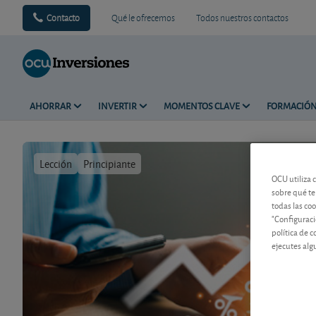
Contacto
Qué le ofrecemos
Todos nuestros contactos
AHORRAR
INVERTIR
MOMENTOS CLAVE
FORMACIÓ
Lección
Principiante
Tiempo de 
OCU utiliza 
sobre qué te
todas las co
"Configuraci
política de 
ejecutes alg