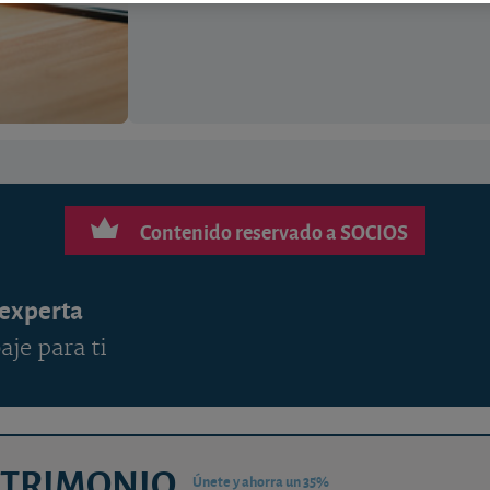
Contenido reservado a SOCIOS
 experta
aje para ti
ATRIMONIO
Únete y ahorra un 35%