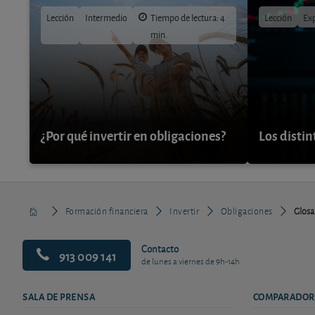
Lección
Intermedio
Tiempo de lectura: 4
Lección
Ex
min.
¿Por qué invertir en obligaciones?
Los distin
Formación financiera
Invertir
Obligaciones
Glosa
Contacto
913 009 141
de lunes a viernes de 9h-14h
SALA DE PRENSA
COMPARADOR