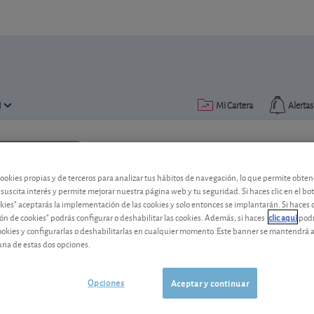
N
Mi Cartera
Alertas
lectura: 3 min.
cookies propias y de terceros para analizar tus hábitos de navegación, lo que permite obte
 suscita interés y permite mejorar nuestra página web y tu seguridad. Si haces clic en el bo
okies" aceptarás la implementación de las cookies y solo entonces se implantarán. Si haces c
ón de cookies" podrás configurar o deshabilitar las cookies. Además, si haces
clic aquí
podr
cookies y configurarlas o deshabilitarlas en cualquier momento. Este banner se mantendrá 
una de estas dos opciones.
Lección 2
: Glosario básico p
Antes de invertir en renta fija, es fund
Opciones
Aceptar y continuar
específico que se utiliza en el mercado
términos clave explicados de forma senc