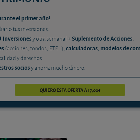
urante el primer año!
diario tus inversiones.
U Inversiones
Suplemento de Acciones
y otra semanal +
.
es
calculadoras
modelos de con
(acciones, fondos, ETF...),
,
calidad y derechos.
stros socios
y ahorra mucho dinero.
QUIERO ESTA OFERTA A 17,00€