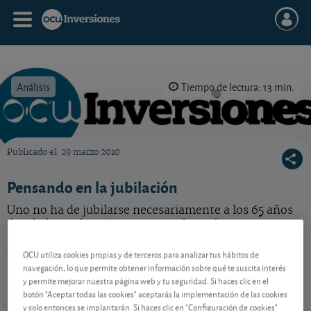
Análisis
Tiempo de lectura: 13 min.
Publicado el
29 marzo 2010
OCU Inversiones
Pensando en la jubilación
Uno no ha de jubilarse necesariamente a los 65 años
de edad: puede retirarse antes, después, poco a
poco... Eso sí, la pensión que cobre no será la misma
en un caso u otro.
OCU utiliza cookies propias y de terceros para analizar tus hábitos de
navegación, lo que permite obtener información sobre qué te suscita interés
y permite mejorar nuestra página web y tu seguridad. Si haces clic en el
botón "Aceptar todas las cookies" aceptarás la implementación de las cookies
Contenido reservado a SOCIOS
y solo entonces se implantarán. Si haces clic en "Configuración de cookies"