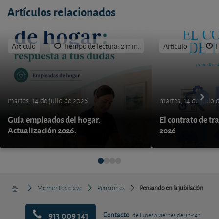
Artículos relacionados
Artículo
Tiempo de lectura: 2 min.
Artículo
T
martes, 14 de julio de 2026
martes, 14 de julio 
Guía empleados del hogar.
El contrato de tr
Actualización 2026.
2026
Momentos clave
Pensiones
Pensando en la jubilación
913 009 141
Contacto
de lunes a viernes de 9h-14h