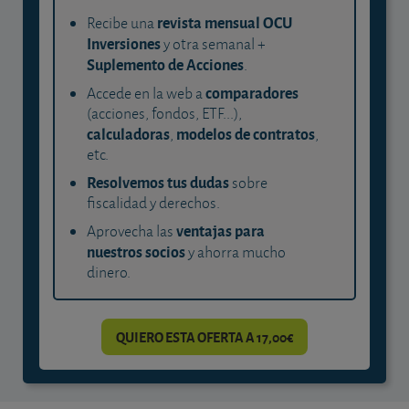
revista mensual OCU
Recibe una
Inversiones
y otra semanal +
Suplemento de Acciones
.
comparadores
Accede en la web a
(acciones, fondos, ETF...),
calculadoras
modelos de contratos
,
,
etc.
Resolvemos tus dudas
sobre
fiscalidad y derechos.
ventajas para
Aprovecha las
nuestros socios
y ahorra mucho
dinero.
QUIERO ESTA OFERTA A 17,00€