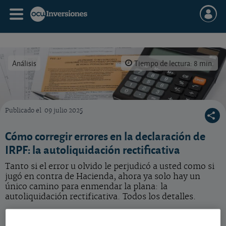
Análisis
Tiempo de lectura: 8 min.
Publicado el
09 julio 2025
Hacienda ha implantado un nuevo sis-tema de autoliquidación rectificativa como vía únic
Cómo corregir errores en la declaración de
IRPF: la autoliquidación rectificativa
Tanto si el error u olvido le perjudicó a usted como si
jugó en contra de Hacienda, ahora ya solo hay un
único camino para enmendar la plana: la
autoliquidación rectificativa. Todos los detalles.