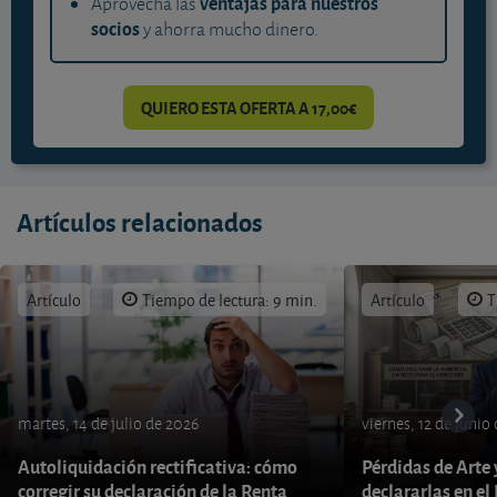
ventajas para nuestros
Aprovecha las
socios
y ahorra mucho dinero.
QUIERO ESTA OFERTA A 17,00€
Artículos relacionados
Artículo
Tiempo de lectura: 9 min.
Artículo
T
martes, 14 de julio de 2026
viernes, 12 de junio
Autoliquidación rectificativa: cómo
Pérdidas de Arte
corregir su declaración de la Renta
declararlas en el