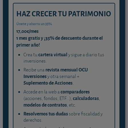
HAZ CRECER TU PATRIMONIO
Únete y ahorra un 35%
17,00€/mes
1 mes gratis y ¡35% de descuento durante el
primer año!
cartera virtual
Crea tu
y sigue a diario tus
inversiones.
revista mensual OCU
Recibe una
Inversiones
y otra semanal +
Suplemento de Acciones
.
comparadores
Accede en la web a
calculadoras
(acciones, fondos, ETF...),
,
modelos de contratos
, etc.
Resolvemos tus dudas
sobre fiscalidad y
derechos.