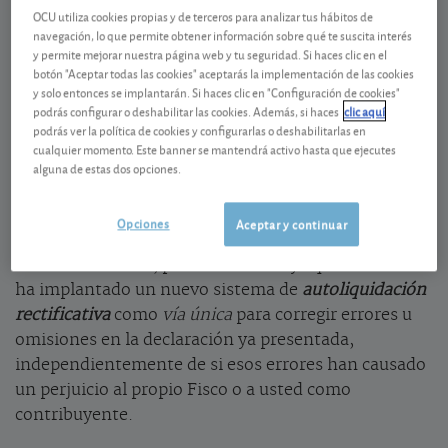
Novedad: la autoliquidación rectificativa
OCU utiliza cookies propias y de terceros para analizar tus hábitos de
navegación, lo que permite obtener información sobre qué te suscita interés
Supongamos que usted presentó a su debido tiempo
y permite mejorar nuestra página web y tu seguridad. Si haces clic en el
su declaración del IRPF del ejercicio 2024, pero
botón "Aceptar todas las cookies" aceptarás la implementación de las cookies
ahora se ha dado cuenta de que le faltaba incluir
y solo entonces se implantarán. Si haces clic en "Configuración de cookies"
podrás configurar o deshabilitar las cookies. Además, si haces
clic aquí
algún ingreso, que no se ha aplicado todas las
podrás ver la política de cookies y configurarlas o deshabilitarlas en
deducciones a las que tiene derecho, que debe
cualquier momento. Este banner se mantendrá activo hasta que ejecutes
corregir algún dato o introducir algún otro de los que
alguna de estas dos opciones.
Hacienda no tiene conocimiento (gastos de
inmuebles alquilados, seguros de hogar, ventas de
Opciones
Aceptar y continuar
acciones...). Pues bien, sepa que se puede
solucionar. Eso sí, preste atención ya que Hacienda
ha implantado un nuevo sistema de
autoliquidación
rectificativa
como
vía única
para corregir errores u
omisiones en la declaración ya presentada,
independientemente de si esos errores han causado
un perjuicio al propio Fisco o a usted como
contribuyente.