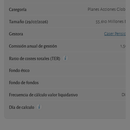
Categoría
Planes Acciones Global
Tamaño (29/07/2026)
55,610 Millones E
Gestora
Caser Pension
Comisión anual de gestión
1,50
Ratio de costes totales (TER)
Fondo ético
n
Fondo de fondos
n
Frecuencia de cálculo valor liquidativo
Diar
Día de calculo