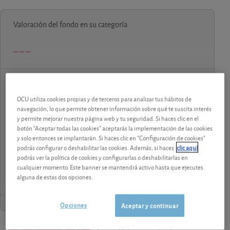
Valoración del fondo en su categoría
contenido premium
OCU utiliza cookies propias y de terceros para analizar tus hábitos de
navegación, lo que permite obtener información sobre qué te suscita interés
Los análisis y consejos de nuestros expertos están
y permite mejorar nuestra página web y tu seguridad. Si haces clic en el
reservados a los socios.
botón "Aceptar todas las cookies" aceptarás la implementación de las cookies
y solo entonces se implantarán. Si haces clic en "Configuración de cookies"
podrás configurar o deshabilitar las cookies. Además, si haces
clic aquí
¡Pruebe 1 mes Gratis!
podrás ver la política de cookies y configurarlas o deshabilitarlas en
cualquier momento. Este banner se mantendrá activo hasta que ejecutes
alguna de estas dos opciones.
Opciones
Aceptar y continuar