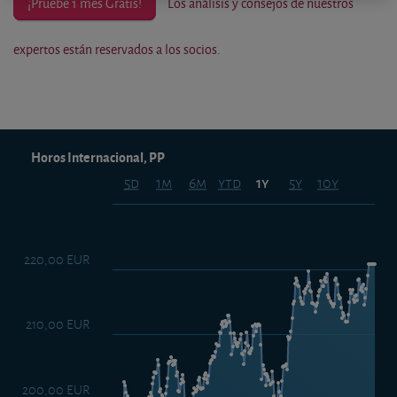
¡Pruebe 1 mes Gratis!
Los análisis y consejos de nuestros
expertos están reservados a los socios.
Horos Internacional, PP
5d
1m
6m
ytd
5y
10y
1y
220,00 EUR
210,00 EUR
200,00 EUR