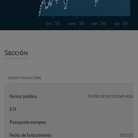
oct. '25
ene. '26
abr. '26
jul. '26
Sección
identificación
Forma jurídica
Fondo de pensiones españ
ETF
n
Pasaporte europeo
n
Fecha de lanzamiento
28/05/20