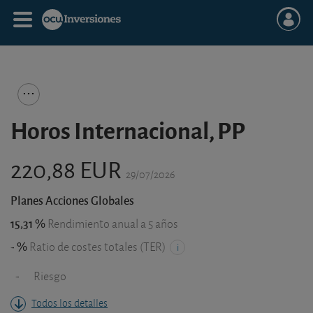
Horos Internacional, PP
220,88 EUR
29/07/2026
Planes Acciones Globales
15,31 %
Rendimiento anual a 5 años
- %
Ratio de costes totales (TER)
-
Riesgo
Todos los detalles