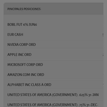
PINCIPALES POSICIONES
BOBL FUT 6% JUN6
5,
EUR CASH
5,
NVIDIA CORP ORD
3,
APPLE INC ORD
2,
MICROSOFT CORP ORD
1,
AMAZON.COM INC ORD
1,
ALPHABET INC CLASS A ORD
1,
UNITED STATES OF AMERICA (GOVERNMENT) .625% 31-JAN
1,
UNITED STATES OF AMERICA (GOVERNMENT) .75% 31-DEC-
1,