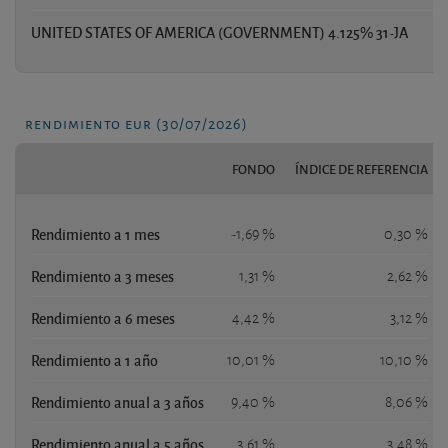
UNITED STATES OF AMERICA (GOVERNMENT) 4.125% 31-JA
1,
rendimiento eur (30/07/2026)
FONDO
ÍNDICE DE REFERENCIA
Rendimiento a 1 mes
-1,69 %
0,30 %
Rendimiento a 3 meses
1,31 %
2,62 %
Rendimiento a 6 meses
4,42 %
3,12 %
Rendimiento a 1 año
10,01 %
10,10 %
Rendimiento anual a 3 años
9,40 %
8,06 %
Rendimiento anual a 5 años
3,61 %
3,48 %