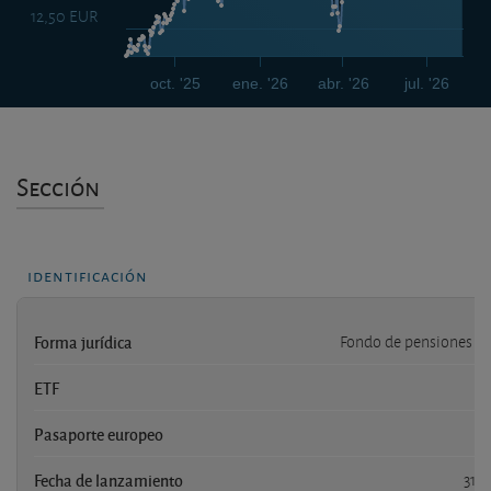
12,50 EUR
oct. '25
ene. '26
abr. '26
jul. '26
Sección
identificación
Forma jurídica
Fondo de pensiones e
ETF
Pasaporte europeo
Fecha de lanzamiento
31/1