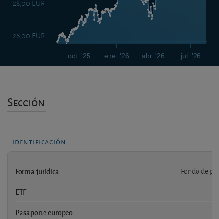
28,00 EUR
26,00 EUR
oct. '25
ene. '26
abr. '26
jul. '26
Sección
identificación
Forma jurídica
Fondo de pe
ETF
Pasaporte europeo