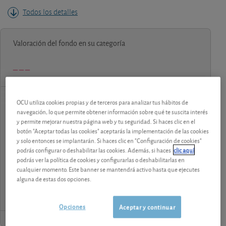
Todos los detalles
Valoración del fondo en su categoría
OCU utiliza cookies propias y de terceros para analizar tus hábitos de
navegación, lo que permite obtener información sobre qué te suscita interés
contenido premium
y permite mejorar nuestra página web y tu seguridad. Si haces clic en el
Los análisis y consejos de nuestros expertos están
botón "Aceptar todas las cookies" aceptarás la implementación de las cookies
y solo entonces se implantarán. Si haces clic en "Configuración de cookies"
reservados a los socios.
podrás configurar o deshabilitar las cookies. Además, si haces
clic aquí
podrás ver la política de cookies y configurarlas o deshabilitarlas en
¡Pruebe 1 mes Gratis!
cualquier momento. Este banner se mantendrá activo hasta que ejecutes
alguna de estas dos opciones.
Opciones
Aceptar y continuar