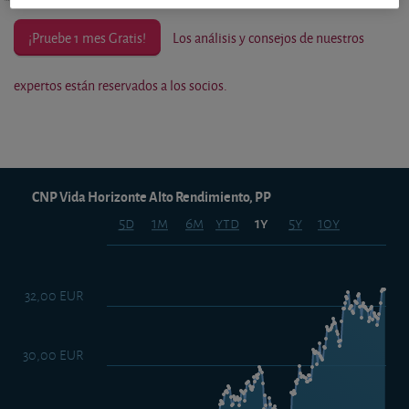
¡Pruebe 1 mes Gratis!
Los análisis y consejos de nuestros
expertos están reservados a los socios.
CNP Vida Horizonte Alto Rendimiento, PP
5d
1m
6m
ytd
5y
10y
1y
32,00 EUR
30,00 EUR