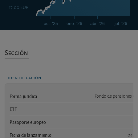
17,00 EUR
oct. '25
ene. '26
abr. '26
jul. '26
Sección
identificación
Forma jurídica
Fondo de pensiones es
ETF
Pasaporte europeo
Fecha de lanzamiento
04/11