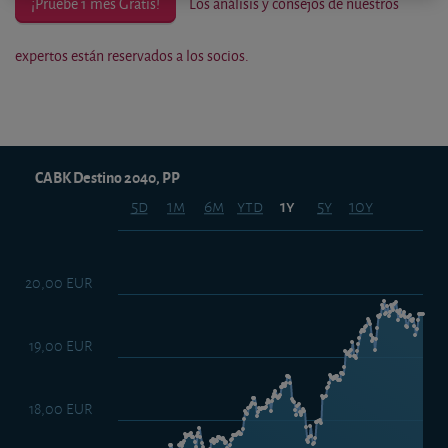
¡Pruebe 1 mes Gratis!
Los análisis y consejos de nuestros
expertos están reservados a los socios.
CABK Destino 2040, PP
5d
1m
6m
ytd
5y
10y
1y
20,00 EUR
19,00 EUR
18,00 EUR