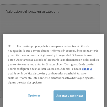
Valoración del fondo en su categoría
contenido premium
OCU utiliza cookies propias y de terceros para analizar tus hábitos de
navegación, lo que permite obtener información sobre qué te suscita interés
Los análisis y consejos de nuestros expertos están
y permite mejorar nuestra página web y tu seguridad. Si haces clic en el
reservados a los socios.
botón "Aceptar todas las cookies" aceptarás la implementación de las cookies
y solo entonces se implantarán. Si haces clic en "Configuración de cookies"
podrás configurar o deshabilitar las cookies. Además, si haces
clic aquí
¡Pruebe 1 mes Gratis!
podrás ver la política de cookies y configurarlas o deshabilitarlas en
cualquier momento. Este banner se mantendrá activo hasta que ejecutes
alguna de estas dos opciones.
Opciones
Aceptar y continuar