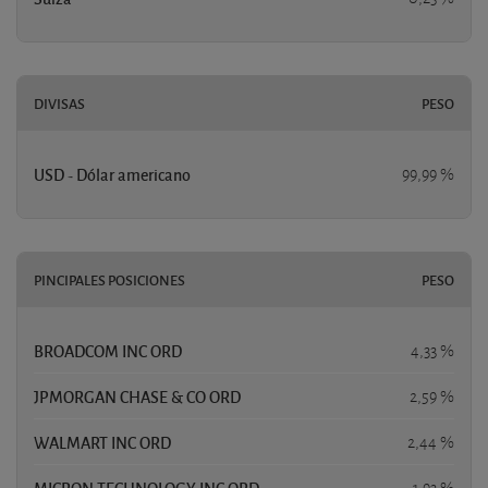
DIVISAS
PESO
USD - Dólar americano
99,99 %
PINCIPALES POSICIONES
PESO
BROADCOM INC ORD
4,33 %
JPMORGAN CHASE & CO ORD
2,59 %
WALMART INC ORD
2,44 %
MICRON TECHNOLOGY INC ORD
1,93 %