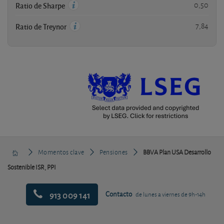
0,50
Ratio de Sharpe
7,84
Ratio de Treynor
Momentos clave
Pensiones
BBVA Plan USA Desarrollo
Sostenible ISR, PPI
913 009 141
Contacto
de lunes a viernes de 9h-14h