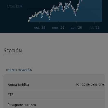
1,700 EUR
oct. '25
ene. '26
abr. '26
jul. '26
Sección
identificación
Forma jurídica
Fondo de pensiones 
ETF
Pasaporte europeo