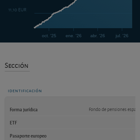
11,10 EUR
oct. '25
ene. '26
abr. '26
jul. '26
Sección
identificación
Forma jurídica
Fondo de pensiones españ
ETF
n
Pasaporte europeo
n