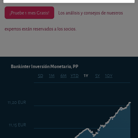
¡Pruebe 1 mes Gratis!
Los análisis y consejos de nuestros
expertos están reservados a los socios.
Bankinter Inversión Monetario, PP
5d
1m
6m
ytd
5y
10y
1y
11,20 EUR
11,15 EUR