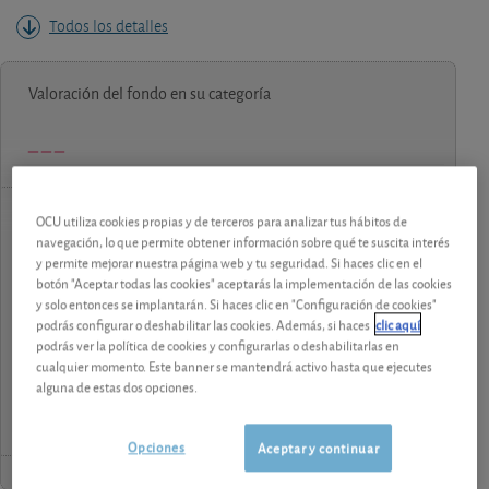
Todos los detalles
Valoración del fondo en su categoría
OCU utiliza cookies propias y de terceros para analizar tus hábitos de
navegación, lo que permite obtener información sobre qué te suscita interés
contenido premium
y permite mejorar nuestra página web y tu seguridad. Si haces clic en el
Los análisis y consejos de nuestros expertos están
botón "Aceptar todas las cookies" aceptarás la implementación de las cookies
y solo entonces se implantarán. Si haces clic en "Configuración de cookies"
reservados a los socios.
podrás configurar o deshabilitar las cookies. Además, si haces
clic aquí
podrás ver la política de cookies y configurarlas o deshabilitarlas en
¡Pruebe 1 mes Gratis!
cualquier momento. Este banner se mantendrá activo hasta que ejecutes
alguna de estas dos opciones.
Opciones
Aceptar y continuar