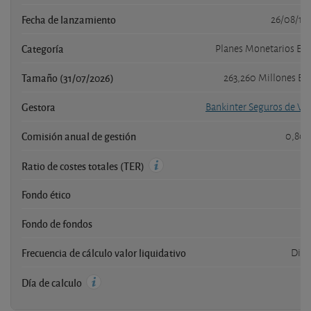
Fecha de lanzamiento
26/08/19
Categoría
Planes Monetarios Eu
Tamaño (31/07/2026)
263,260 Millones E
Gestora
Bankinter Seguros de Vi
Comisión anual de gestión
0,80
Ratio de costes totales (TER)
Fondo ético
n
Fondo de fondos
n
Frecuencia de cálculo valor liquidativo
Diar
Día de calculo