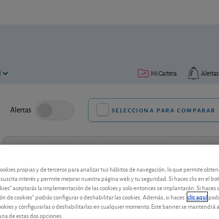
N
Mi Cartera
Alertas
Alertas
selecciona para comparar
Valoración del fondo en su categoría
Opinión sobre la catego
cookies propias y de terceros para analizar tus hábitos de navegación, lo que permite obte
 suscita interés y permite mejorar nuestra página web y tu seguridad. Si haces clic en el bo
okies" aceptarás la implementación de las cookies y solo entonces se implantarán. Si haces c
ón de cookies" podrás configurar o deshabilitar las cookies. Además, si haces
clic aquí
podr
cookies y configurarlas o deshabilitarlas en cualquier momento. Este banner se mantendrá 
contenido premium
una de estas dos opciones.