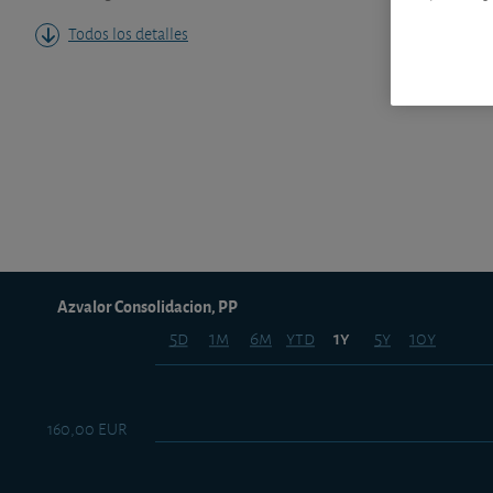
Todos los detalles
Azvalor Consolidacion, PP
5d
1m
6m
ytd
5y
10y
1y
160,00 EUR