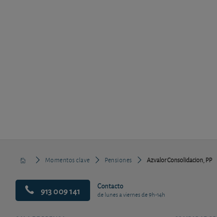
Momentos clave
Pensiones
Azvalor Consolidacion, PP
Contacto
913 009 141
de lunes a viernes de 9h-14h