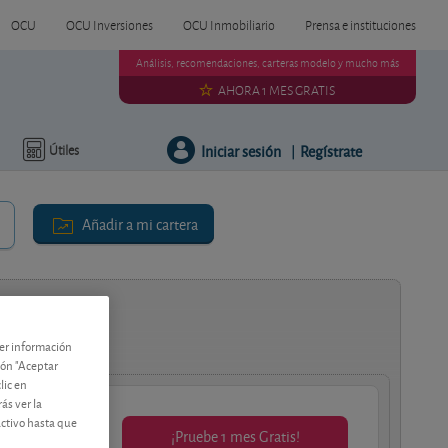
OCU
OCU Inversiones
OCU Inmobiliario
Prensa e instituciones
Análisis, recomendaciones, carteras modelo y mucho más
AHORA 1 MES GRATIS
Iniciar sesión
Regístrate
Útiles
|
Añadir a mi cartera
ría
ner información
tón "Aceptar
lic en
ás ver la
activo hasta que
¡Pruebe 1 mes Gratis!