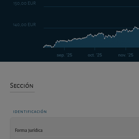
150,00 EUR
140,00 EUR
sep. '25
oct. '25
nov. '25
Sección
identificación
Forma jurídica