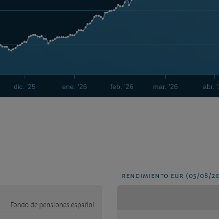
dic. '25
ene. '26
feb. '26
mar. '26
abr. 
rendimiento eur (05/08/2
Fondo de pensiones español