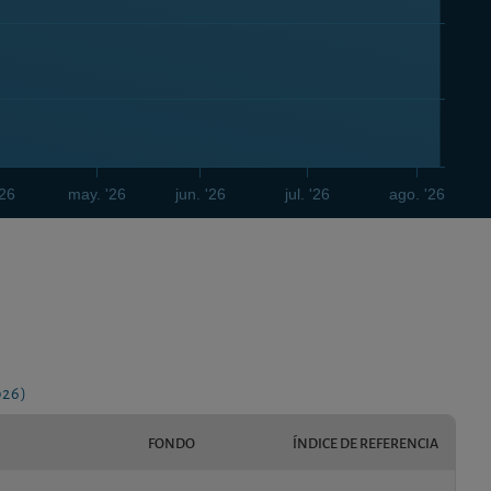
'26
may. '26
jun. '26
jul. '26
ago. '26
026)
FONDO
ÍNDICE DE REFERENCIA