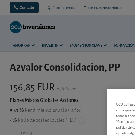
Contacto
Qué le ofrecemos
Todos nuestros contactos
AHORRAR
INVERTIR
MOMENTOS CLAVE
FORMACIÓ
Azvalor Consolidacion, PP
156,85 EUR
05/08/2026
Planes Mixtos Globales Acciones
OCU utiliza 
9,53 %
Rendimiento anual a 5 años
sobre qué te
todas las co
- %
Ratio de costes totales (TER)
"Configuraci
política de 
-
Riesgo
ejecutes alg