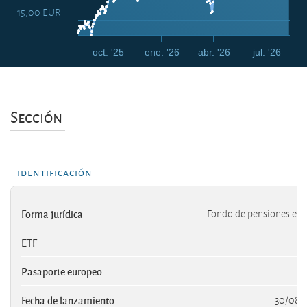
15,00 EUR
oct. '25
ene. '26
abr. '26
jul. '26
Sección
identificación
Forma jurídica
Fondo de pensiones esp
ETF
Pasaporte europeo
Fecha de lanzamiento
30/08/