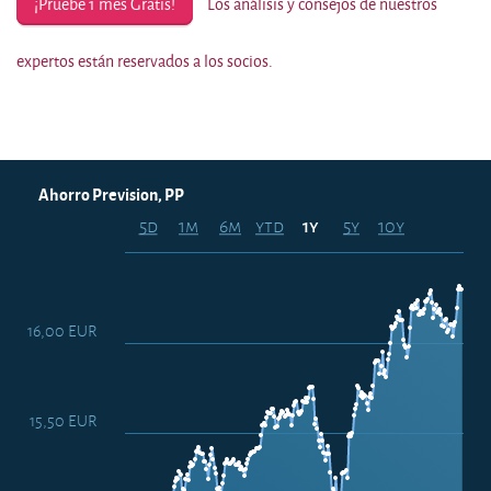
¡Pruebe 1 mes Gratis!
Los análisis y consejos de nuestros
expertos están reservados a los socios.
Ahorro Prevision, PP
5d
1m
6m
ytd
5y
10y
1y
16,00 EUR
15,50 EUR