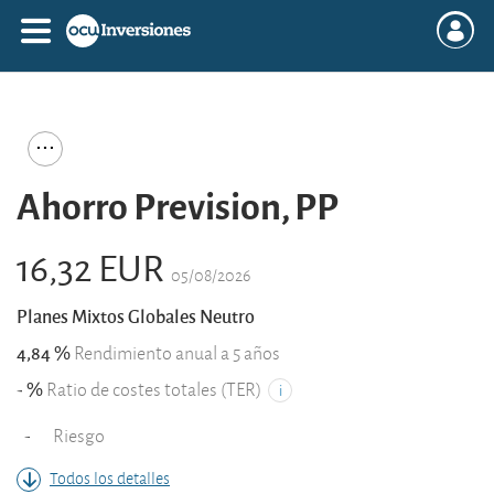
Ahorro Prevision, PP
16,32 EUR
05/08/2026
Planes Mixtos Globales Neutro
4,84 %
Rendimiento anual a 5 años
- %
Ratio de costes totales (TER)
-
Riesgo
Todos los detalles