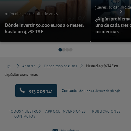
jueves, 16 de julio 
miércoles, 22 de julio de 2026
¿Algún problema 
Dónde invertir 50.000 euros a 6 meses:
uno de cada tres 
hasta un 4,2% TAE
incidencias
Ahorrar
Depósitos y seguros
Hasta el 4,1 % TAE en
depósitos a seis meses
913 009 141
Contacto
de lunes a viernes de 9h-14h
TODOS NUESTROS
APP OCU INVERSIONES
PUBLICACIONES
CONTACTOS
Newsletter