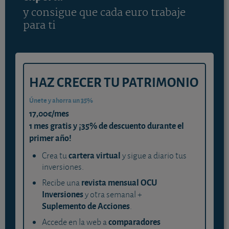
y consigue que cada euro trabaje
para ti
HAZ CRECER TU PATRIMONIO
Únete y ahorra un 35%
17,00€/mes
1 mes gratis y ¡35% de descuento durante el
primer año!
cartera virtual
Crea tu
y sigue a diario tus
inversiones.
revista mensual OCU
Recibe una
Inversiones
y otra semanal +
Suplemento de Acciones
.
comparadores
Accede en la web a