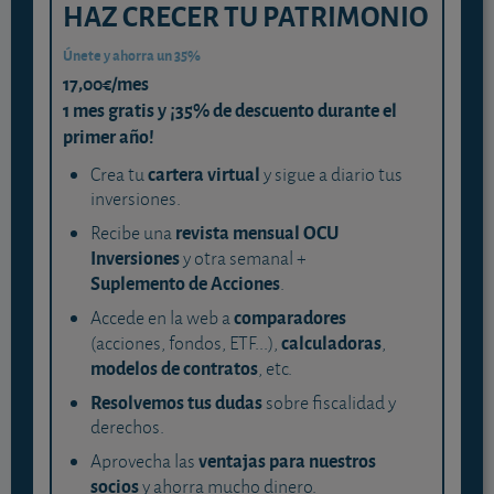
HAZ CRECER TU PATRIMONIO
Únete y ahorra un 35%
17,00€/mes
1 mes gratis y ¡35% de descuento durante el
primer año!
cartera virtual
Crea tu
y sigue a diario tus
inversiones.
revista mensual OCU
Recibe una
Inversiones
y otra semanal +
Suplemento de Acciones
.
comparadores
Accede en la web a
calculadoras
(acciones, fondos, ETF...),
,
modelos de contratos
, etc.
Resolvemos tus dudas
sobre fiscalidad y
derechos.
ventajas para nuestros
Aprovecha las
socios
y ahorra mucho dinero.