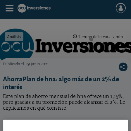
Análisis
Tiempo de lectura: 2 min.
Publicado el
29 junio 2021
OCU Inversiones
AhorraPlan de hna: algo más de un 2% de
interés
Este plan de ahorro mensual de hna ofrece un 1,15%,
pero gracias a su promoción puede alcanzar el 2%. Le
explicamos en qué consiste.
En promoción