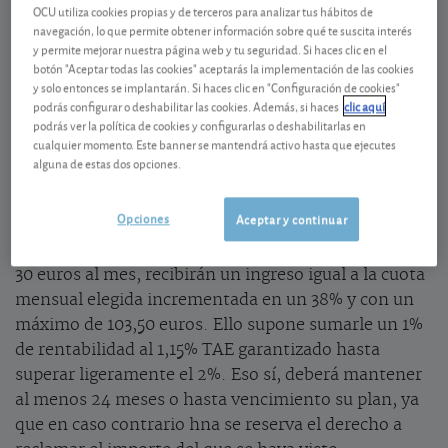
OCU utiliza cookies propias y de terceros para analizar tus hábitos de
Entre los productos de ahorro de la mutualidad de
navegación, lo que permite obtener información sobre qué te suscita interés
arquitectos, arquitectos técnicos y químicos, hna
y permite mejorar nuestra página web y tu seguridad. Si haces clic en el
botón "Aceptar todas las cookies" aceptarás la implementación de las cookies
(
www.hna.es
; 913 343 279) está el AhorraPlan, un
y solo entonces se implantarán. Si haces clic en "Configuración de cookies"
plan de ahorro mensual a 5 años vista, que ofrece
podrás configurar o deshabilitar las cookies. Además, si haces
clic aquí
una rentabilidad anual neta del 1,15% a ese plazo y se
podrás ver la política de cookies y configurarlas o deshabilitarlas en
cualquier momento. Este banner se mantendrá activo hasta que ejecutes
encuentra en promoción hasta el 30 de junio entre
alguna de estas dos opciones.
sus mutualistas y allegados.
Opciones
Aceptar y continuar
• Quienes contraten su Ahorraplan Personal o Junior
por primera vez con una cuota mensual de al menos
30 euros al mes, recibirán un ingreso igual a la cuota
mensual elegida incrementada en un 38% y con un
máximo de 103,50 euros. Ello supone sumarle un 1%
de rentabilidad al 1,15% TAE garantizado hasta
superar ligeramente el 2%. Eso sí, deberá mantener
al menos 24 meses o hasta vencimiento su plan, ya
que en caso contrario hna se reserva el derecho a