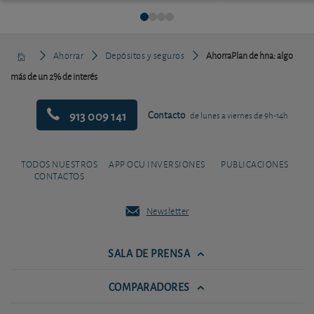
Ahorrar
Depósitos y seguros
AhorraPlan de hna: algo
más de un 2% de interés
913 009 141
Contacto
de lunes a viernes de 9h-14h
TODOS NUESTROS
APP OCU INVERSIONES
PUBLICACIONES
CONTACTOS
Newsletter
SALA DE PRENSA
COMPARADORES