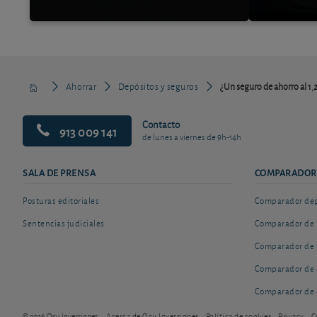
Ahorrar
Depósitos y seguros
¿Un seguro de ahorro al 1
Contacto
913 009 141
de lunes a viernes de 9h-14h
SALA DE PRENSA
COMPARADOR
Posturas editoriales
Comparador depó
Sentencias judiciales
Comparador de 
Comparador de 
Comparador de 
Comparador de 
© 2026 Ocu Inversiones
Acerca de Ocu Inversiones
Política de cookies
Privacy
C