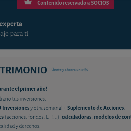
Contenido reservado a SOCIOS
 experta
aje para ti
ATRIMONIO
Únete y ahorra un 35%
urante el primer año!
diario tus inversiones.
U Inversiones
Suplemento de Acciones
y otra semanal +
.
es
calculadoras
modelos de con
(acciones, fondos, ETF...),
,
calidad y derechos.