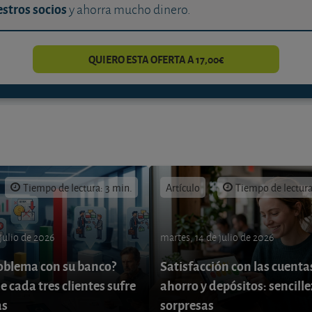
stros socios
y ahorra mucho dinero.
QUIERO ESTA OFERTA A 17,00€
Tiempo de lectura: 3 min.
Artículo
Tiempo de lectura
 julio de 2026
martes, 14 de julio de 2026
oblema con su banco?
Satisfacción con las cuenta
e cada tres clientes sufre
ahorro y depósitos: sencille
as
sorpresas