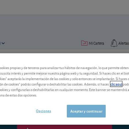
N
Mi Cartera
Alertas
Publicado el
26 enero 2018
lectura: 2 min.
cookies propias y de terceros para analizar tus hábitos de navegación, lo que permite obte
 suscita interés y permite mejorar nuestra página web y tu seguridad. Si haces clic en el bo
¿Un seguro de ahorro al 1,2
okies" aceptarás la implementación de las cookies y solo entonces se implantarán. Si haces c
ón de cookies" podrás configurar o deshabilitar las cookies. Además, si haces
clic aquí
podr
El Plan Ahorro Plus de la Mutua le ofre
cookies y configurarlas o deshabilitarlas en cualquier momento. Este banner se mantendrá 
los gastos. ¿Es interesante?
una de estas dos opciones.
Opciones
Aceptar y continuar