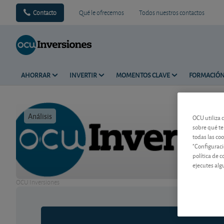
Contacto
Qué le ofrecemos
Todos nuestros contactos
AHORRAR
INVERTIR
MOMENTOS CLAVE
FORMACIÓ
Análisis
Tiempo de 
OCU utiliza 
sobre qué te
todas las co
"Configuraci
política de 
ejecutes alg
OCU Inversiones