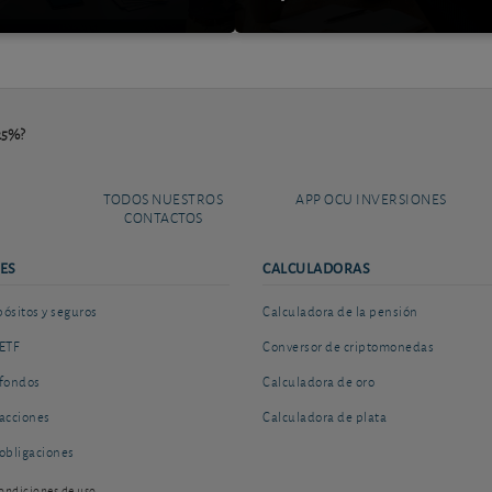
,25%?
TODOS NUESTROS
APP OCU INVERSIONES
CONTACTOS
ES
CALCULADORAS
sitos y seguros
Calculadora de la pensión
ETF
Conversor de criptomonedas
fondos
Calculadora de oro
acciones
Calculadora de plata
obligaciones
ondiciones de uso