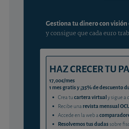
Gestiona tu dinero con visión
y consigue que cada euro trab
HAZ CRECER TU P
17,00€/mes
1 mes gratis y ¡35% de descuento d
cartera virtual
Crea tu
y sigue a 
revista mensual OC
Recibe una
comparador
Accede en la web a
Resolvemos tus dudas
sobre fis