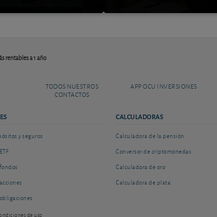
s rentables a 1 año
TODOS NUESTROS
APP OCU INVERSIONES
CONTACTOS
ES
CALCULADORAS
sitos y seguros
Calculadora de la pensión
ETF
Conversor de criptomonedas
fondos
Calculadora de oro
acciones
Calculadora de plata
obligaciones
ondiciones de uso