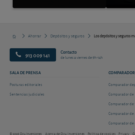
Ahorrar
Depósitos y seguros
Los depósitos y seguros má
Contacto
913 009 141
de lunes a viernes de 9h-14h
SALA DE PRENSA
COMPARADOR
Posturas editoriales
Comparador depó
Sentencias judiciales
Comparador de 
Comparador de 
Comparador de 
Comparador de 
© 2026 Ocu Inversiones
Acerca de Ocu Inversiones
Política de cookies
Privacy
C