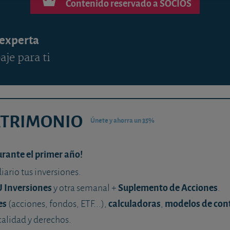
Contenido reservado a SOCIOS
 experta
aje para ti
ATRIMONIO
Únete y ahorra un 35%
urante el primer año!
diario tus inversiones.
U Inversiones
Suplemento de Acciones
y otra semanal +
.
es
calculadoras
modelos de con
(acciones, fondos, ETF...),
,
calidad y derechos.