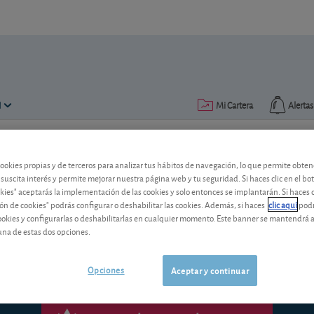
N
Mi Cartera
Alertas
Publicado el
04 septiembre 2017
lectura: 2 min.
cookies propias y de terceros para analizar tus hábitos de navegación, lo que permite obte
 suscita interés y permite mejorar nuestra página web y tu seguridad. Si haces clic en el bo
Los depósitos y seguros más 
okies" aceptarás la implementación de las cookies y solo entonces se implantarán. Si haces c
ón de cookies" podrás configurar o deshabilitar las cookies. Además, si haces
clic aquí
podr
cookies y configurarlas o deshabilitarlas en cualquier momento. Este banner se mantendrá 
¿Cuáles son actualmente las mejores o
una de estas dos opciones.
Opciones
Aceptar y continuar