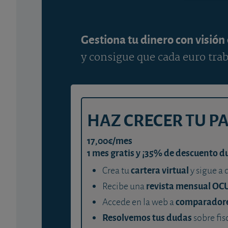
Gestiona tu dinero con visión
y consigue que cada euro trab
HAZ CRECER TU P
17,00€/mes
1 mes gratis y ¡35% de descuento d
cartera virtual
Crea tu
y sigue a 
revista mensual OC
Recibe una
comparador
Accede en la web a
Resolvemos tus dudas
sobre fis