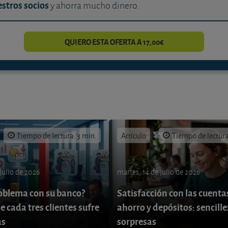
stros socios
y ahorra mucho dinero.
QUIERO ESTA OFERTA A 17,00€
Tiempo de lectura: 3 min.
Artículo
Tiempo de lectura
 julio de 2026
martes, 14 de julio de 2026
oblema con su banco?
Satisfacción con las cuenta
e cada tres clientes sufre
ahorro y depósitos: sencille
as
sorpresas