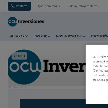
Contacto
Qué le ofrecemos
Todos nuestros contactos
AHORRAR
INVERTIR
MOMENTOS CLAVE
FORMACIÓ
Análisis
Tiempo de 
OCU utiliza 
sobre qué te
todas las co
"Configuraci
política de 
ejecutes alg
OCU Inversiones