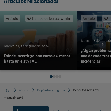
Artículos relacionados
Artículo
Tiempo de lectura: 4 min.
Artículo
T
jueves, 16 de julio 
miércoles, 22 de julio de 2026
¿Algún problema 
Dónde invertir 50.000 euros a 6 meses:
uno de cada tres 
hasta un 4,2% TAE
incidencias
Ahorrar
Depósitos y seguros
Depósito Facto a tres
meses al 1,81%