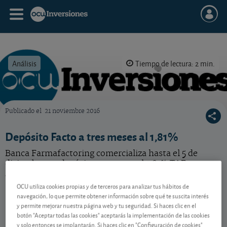
Análisis
Tiempo de lectura: 2 min.
Publicado el
21 noviembre 2016
OCU Inversiones
Depósito Facto a tres meses al 1,81%
Banca Farmafactoring comercializa hasta el 5 de
diciembre un depósito a 3 meses al 1,81% TAE.
¿Interesa?
OCU utiliza cookies propias y de terceros para analizar tus hábitos de
navegación, lo que permite obtener información sobre qué te suscita interés
y permite mejorar nuestra página web y tu seguridad. Si haces clic en el
Contenido reservado a SOCIOS
botón "Aceptar todas las cookies" aceptarás la implementación de las cookies
y solo entonces se implantarán. Si haces clic en "Configuración de cookies"