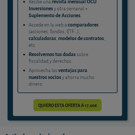
revista mensual OCU
Recibe una
Inversiones
y otra semanal +
Suplemento de Acciones
.
comparadores
Accede en la web a
(acciones, fondos, ETF...),
calculadoras
modelos de contratos
,
,
etc.
Resolvemos tus dudas
sobre
fiscalidad y derechos.
ventajas para
Aprovecha las
nuestros socios
y ahorra mucho
dinero.
QUIERO ESTA OFERTA A 17,00€