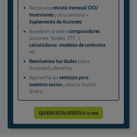
revista mensual OCU
Recibe una
Inversiones
y otra semanal +
Suplemento de Acciones
.
comparadores
Accede en la web a
(acciones, fondos, ETF...),
calculadoras
modelos de contratos
,
,
etc.
Resolvemos tus dudas
sobre
fiscalidad y derechos.
ventajas para
Aprovecha las
nuestros socios
y ahorra mucho
dinero.
QUIERO ESTA OFERTA A 17,00€