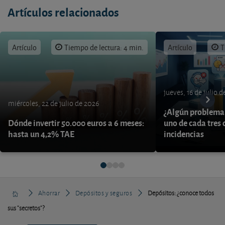
Artículos relacionados
Artículo
Tiempo de lectura: 4 min.
Artículo
T
jueves, 16 de julio 
miércoles, 22 de julio de 2026
¿Algún problema 
Dónde invertir 50.000 euros a 6 meses:
uno de cada tres 
hasta un 4,2% TAE
incidencias
Ahorrar
Depósitos y seguros
Depósitos: ¿conoce todos
sus "secretos"?