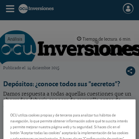
Análisis
Tiempo de lectura: 6 min.
Publicado el
14 diciembre 2015
OCU Inversiones
Depósitos: ¿conoce todos sus "secretos"?
Damos respuesta a todas aquellas cuestiones que un
ahorrador debería conocer de carrerilla antes de
embarcarse en este producto, aunque seguro que
usted ya sabe la respuesta a todas ellas… ¿o no?
OCU utiliza cookies propias y de terceros para analizar tus hábitos de
navegación, lo que permite obtener información sobre qué te suscita interés
y permite mejorar nuestra página web y tu seguridad. Si haces clic en el
botón "Aceptar todas las cookies" aceptarás la implementación de las cookies
Contenido reservado a SOCIOS
y solo entonces se implantarán. Si haces clic en "Configuración de cookies"