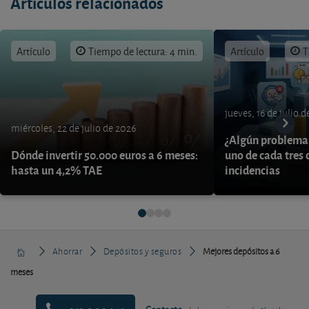
Artículos relacionados
Artículo
Tiempo de lectura: 4 min.
Artículo
T
jueves, 16 de julio 
miércoles, 22 de julio de 2026
¿Algún problema 
Dónde invertir 50.000 euros a 6 meses:
uno de cada tres 
hasta un 4,2% TAE
incidencias
Ahorrar
Depósitos y seguros
Mejores depósitos a 6
meses