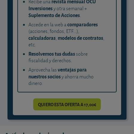
revista mensual OCU
Recibe una
Inversiones
y otra semanal +
Suplemento de Acciones
.
comparadores
Accede en la web a
(acciones, fondos, ETF...),
calculadoras
modelos de contratos
,
,
etc.
Resolvemos tus dudas
sobre
fiscalidad y derechos.
ventajas para
Aprovecha las
nuestros socios
y ahorra mucho
dinero.
QUIERO ESTA OFERTA A 17,00€