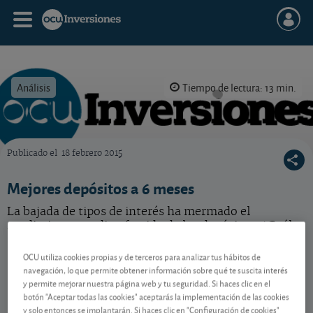
Análisis
Tiempo de lectura: 13 min.
Publicado el
18 febrero 2015
OCU Inversiones
Mejores depósitos a 6 meses
La bajada de tipos de interés ha mermado el
rendimiento medio ofrecido de los depósitos. ¿Cuáles
son los mejores actualmente?
OCU utiliza cookies propias y de terceros para analizar tus hábitos de
navegación, lo que permite obtener información sobre qué te suscita interés
y permite mejorar nuestra página web y tu seguridad. Si haces clic en el
Contenido reservado a SOCIOS
botón "Aceptar todas las cookies" aceptarás la implementación de las cookies
y solo entonces se implantarán. Si haces clic en "Configuración de cookies"