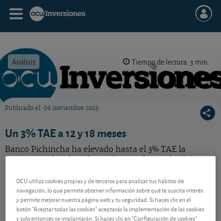
Análisis
Tiempo de lectura: 3 min.
Publicado el
06 noviembre 2013
OCU Inversiones
Un 3% TAE a 12 y 18 meses
Banco Pichincha ha elevado hasta el 3% TAE la
remuneración ofrecida en algunos de sus depósitos.
Compruebe si se adaptan a lo que usted necesita para
sus ahorros.
OCU utiliza cookies propias y de terceros para analizar tus hábitos de
navegación, lo que permite obtener información sobre qué te suscita interés
y permite mejorar nuestra página web y tu seguridad. Si haces clic en el
botón "Aceptar todas las cookies" aceptarás la implementación de las cookies
Contenido reservado a SOCIOS
y solo entonces se implantarán. Si haces clic en "Configuración de cookies"