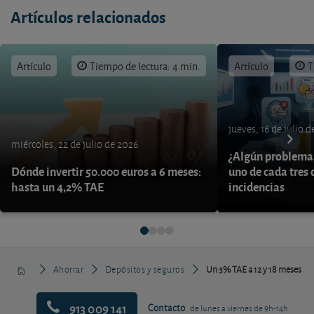
Artículos relacionados
Artículo
Tiempo de lectura: 4 min.
Artículo
T
jueves, 16 de julio 
miércoles, 22 de julio de 2026
¿Algún problema 
Dónde invertir 50.000 euros a 6 meses:
uno de cada tres 
hasta un 4,2% TAE
incidencias
Ahorrar
Depósitos y seguros
Un 3% TAE a 12 y 18 meses
913 009 141
Contacto
de lunes a viernes de 9h-14h