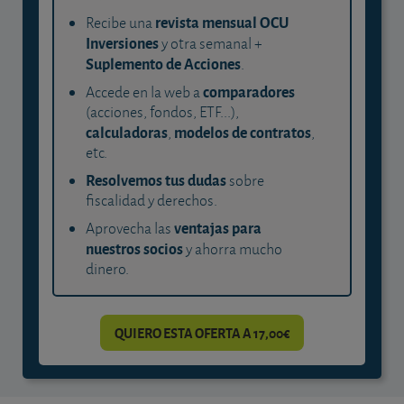
revista mensual OCU
Recibe una
Inversiones
y otra semanal +
Suplemento de Acciones
.
comparadores
Accede en la web a
(acciones, fondos, ETF...),
calculadoras
modelos de contratos
,
,
etc.
Resolvemos tus dudas
sobre
fiscalidad y derechos.
ventajas para
Aprovecha las
nuestros socios
y ahorra mucho
dinero.
QUIERO ESTA OFERTA A 17,00€