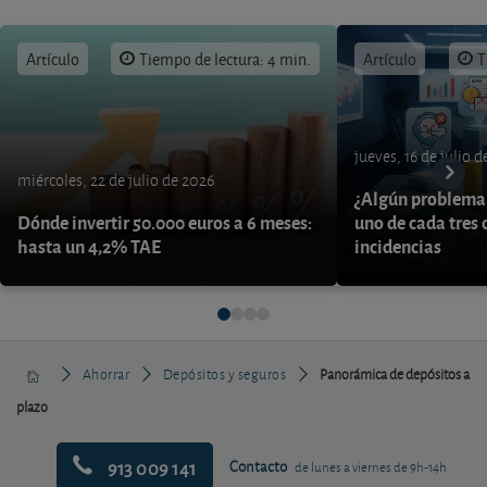
Artículo
Tiempo de lectura: 4 min.
Artículo
T
jueves, 16 de julio 
miércoles, 22 de julio de 2026
¿Algún problema 
Dónde invertir 50.000 euros a 6 meses:
uno de cada tres 
hasta un 4,2% TAE
incidencias
Ahorrar
Depósitos y seguros
Panorámica de depósitos a
plazo
913 009 141
Contacto
de lunes a viernes de 9h-14h