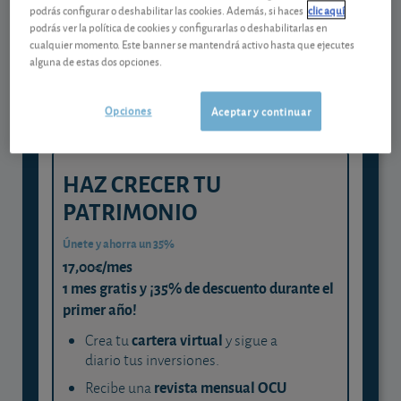
Gestiona tu dinero con visión
podrás configurar o deshabilitar las cookies. Además, si haces
clic aquí
experta
podrás ver la política de cookies y configurarlas o deshabilitarlas en
cualquier momento. Este banner se mantendrá activo hasta que ejecutes
y consigue que cada euro trabaje
alguna de estas dos opciones.
para ti
Opciones
Aceptar y continuar
HAZ CRECER TU
PATRIMONIO
Únete y ahorra un 35%
17,00€/mes
1 mes gratis y ¡35% de descuento durante el
primer año!
cartera virtual
Crea tu
y sigue a
diario tus inversiones.
revista mensual OCU
Recibe una