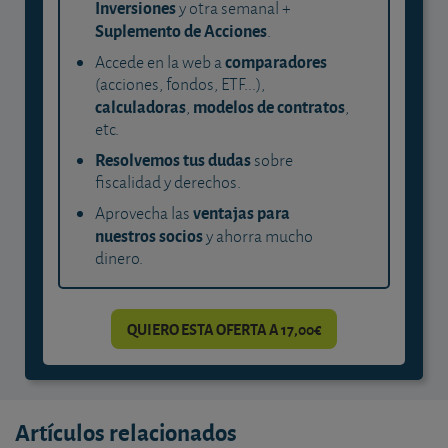
Inversiones
y otra semanal +
Suplemento de Acciones
.
comparadores
Accede en la web a
(acciones, fondos, ETF...),
calculadoras
modelos de contratos
,
,
etc.
Resolvemos tus dudas
sobre
fiscalidad y derechos.
ventajas para
Aprovecha las
nuestros socios
y ahorra mucho
dinero.
QUIERO ESTA OFERTA A 17,00€
Artículos relacionados