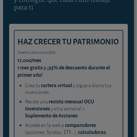
y consigue que cada euro trabaje
para ti
HAZ CRECER TU PATRIMONIO
Únete y ahorra un 35%
17,00€/mes
1 mes gratis y ¡35% de descuento durante el
primer año!
cartera virtual
Crea tu
y sigue a diario tus
inversiones.
revista mensual OCU
Recibe una
Inversiones
y otra semanal +
Suplemento de Acciones
.
comparadores
Accede en la web a
calculadoras
(acciones, fondos, ETF...),
,