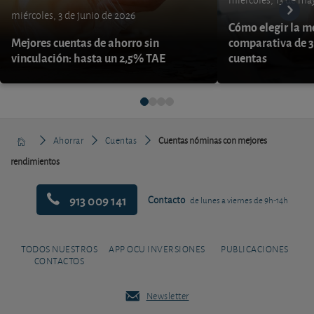
miércoles, 13 de ma
miércoles, 3 de junio de 2026
Cómo elegir la me
Mejores cuentas de ahorro sin
comparativa de 3
vinculación: hasta un 2,5% TAE
cuentas
Ahorrar
Cuentas
Cuentas nóminas con mejores
rendimientos
913 009 141
Contacto
de lunes a viernes de 9h-14h
TODOS NUESTROS
APP OCU INVERSIONES
PUBLICACIONES
CONTACTOS
Newsletter