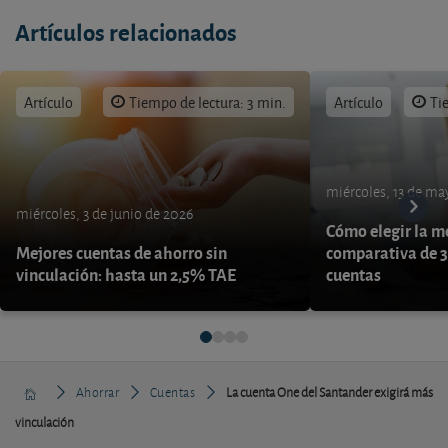
Artículos relacionados
Artículo
Tiempo de lectura: 3 min.
Artículo
Ti
miércoles, 13 de ma
miércoles, 3 de junio de 2026
Cómo elegir la me
Mejores cuentas de ahorro sin
comparativa de 3
vinculación: hasta un 2,5% TAE
cuentas
Ahorrar
Cuentas
La cuenta One del Santander exigirá más
vinculación