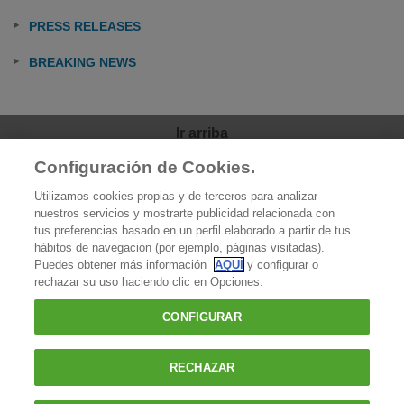
PRESS RELEASES
BREAKING NEWS
Ir arriba
Configuración de Cookies.
OCU
Utilizamos cookies propias y de terceros para analizar
Quiénes somos
nuestros servicios y mostrarte publicidad relacionada con
tus preferencias basado en un perfil elaborado a partir de tus
Qué hacemos
hábitos de navegación (por ejemplo, páginas visitadas).
Puedes obtener más información
AQUÍ
y configurar o
Contacto
rechazar su uso haciendo clic en Opciones.
Prensa
CONFIGURAR
Favoritos
RECHAZAR
OCU - Organización de Consumidores y Usuarios |
Política de cookies
|