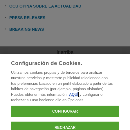
OCU OPINA SOBRE LA ACTUALIDAD
PRESS RELEASES
BREAKING NEWS
Ir arriba
Configuración de Cookies.
OCU
Utilizamos cookies propias y de terceros para analizar
Quiénes somos
nuestros servicios y mostrarte publicidad relacionada con
tus preferencias basado en un perfil elaborado a partir de tus
Qué hacemos
hábitos de navegación (por ejemplo, páginas visitadas).
Puedes obtener más información
AQUÍ
y configurar o
Contacto
rechazar su uso haciendo clic en Opciones.
Prensa
CONFIGURAR
Favoritos
RECHAZAR