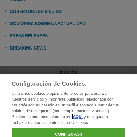
COBERTURA EN MEDIOS
OCU OPINA SOBRE LA ACTUALIDAD
PRESS RELEASES
BREAKING NEWS
Ir arriba
Configuración de Cookies.
OCU
Utilizamos cookies propias y de terceros para analizar
Quiénes somos
nuestros servicios y mostrarte publicidad relacionada con
tus preferencias basado en un perfil elaborado a partir de tus
Qué hacemos
hábitos de navegación (por ejemplo, páginas visitadas).
Puedes obtener más información
AQUÍ
y configurar o
Contacto
rechazar su uso haciendo clic en Opciones.
Prensa
CONFIGURAR