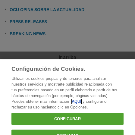
OCU OPINA SOBRE LA ACTUALIDAD
PRESS RELEASES
BREAKING NEWS
Ir arriba
Configuración de Cookies.
OCU
Utilizamos cookies propias y de terceros para analizar
Quiénes somos
nuestros servicios y mostrarte publicidad relacionada con
tus preferencias basado en un perfil elaborado a partir de tus
Qué hacemos
hábitos de navegación (por ejemplo, páginas visitadas).
Puedes obtener más información
AQUÍ
y configurar o
Contacto
rechazar su uso haciendo clic en Opciones.
Prensa
CONFIGURAR
Favoritos