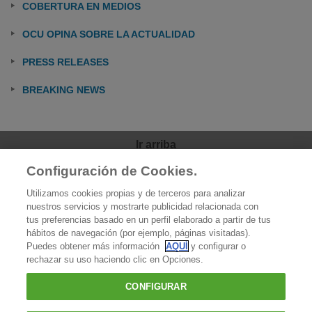
COBERTURA EN MEDIOS
OCU OPINA SOBRE LA ACTUALIDAD
PRESS RELEASES
BREAKING NEWS
Ir arriba
Configuración de Cookies.
OCU
Utilizamos cookies propias y de terceros para analizar
Quiénes somos
nuestros servicios y mostrarte publicidad relacionada con
tus preferencias basado en un perfil elaborado a partir de tus
Qué hacemos
hábitos de navegación (por ejemplo, páginas visitadas).
Puedes obtener más información
AQUÍ
y configurar o
Contacto
rechazar su uso haciendo clic en Opciones.
Prensa
CONFIGURAR