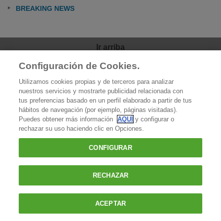
BREAKING NEWS
Ir arriba
Configuración de Cookies.
OCU
Utilizamos cookies propias y de terceros para analizar
Quiénes somos
nuestros servicios y mostrarte publicidad relacionada con
tus preferencias basado en un perfil elaborado a partir de tus
Qué hacemos
hábitos de navegación (por ejemplo, páginas visitadas).
Puedes obtener más información
AQUÍ
y configurar o
Contacto
rechazar su uso haciendo clic en Opciones.
Prensa
CONFIGURAR
Favoritos
RECHAZAR
OCU - Organización de Consumidores y Usuarios |
Política de cookies
|
Aviso Legal
|
Reportar una incidencia
|
Política de privacidad
|
ACEPTAR
Condiciones generales