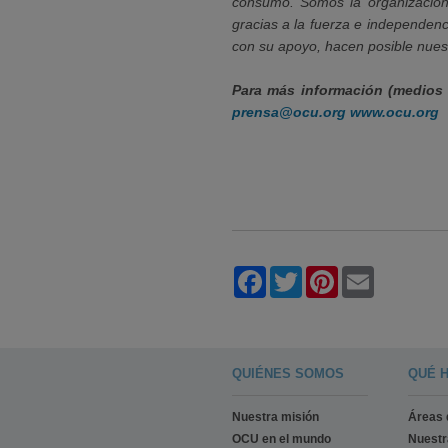
consumo. Somos la organizació
gracias a la fuerza e independen
con su apoyo, hacen posible nues
Para más información (medios 
prensa@ocu.org
www.ocu.org
Facebook
Twitter
Pinterest
Email
QUIÉNES SOMOS
QUÉ 
Nuestra misión
Áreas 
OCU en el mundo
Nuest