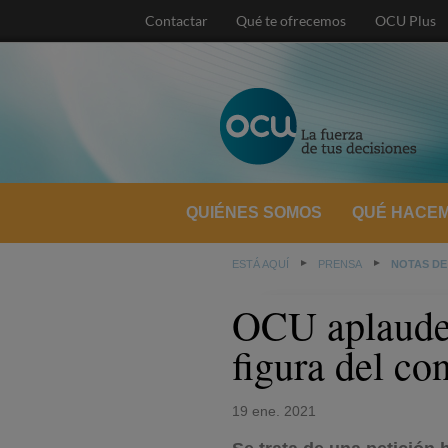
Contactar
Qué te ofrecemos
OCU Plus
QUIÉNES SOMOS
QUÉ HACE
ESTÁ AQUÍ
PRENSA
NOTAS DE
OCU aplaude 
figura del co
19 ene. 2021