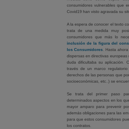
consumidores vulnerables que en
Covid19 han visto agravada su sit
A la espera de conocer el texto 
trata de una medida muy posit
consumidores que más lo nec
inclusión de la figura del co
los Consumidores
. Hasta ahora
dispersas en directivas europeas 
duda dificultaba su aplicación.
través de un marco regulatori
derechos de las personas que por 
socioeconómicas, etc..) se encuen
Se trata del primer paso par
determinados aspectos en los que
mayor amparo para prevenir pos
además obligaciones para las em
para que estos consumidores pue
los contratos.