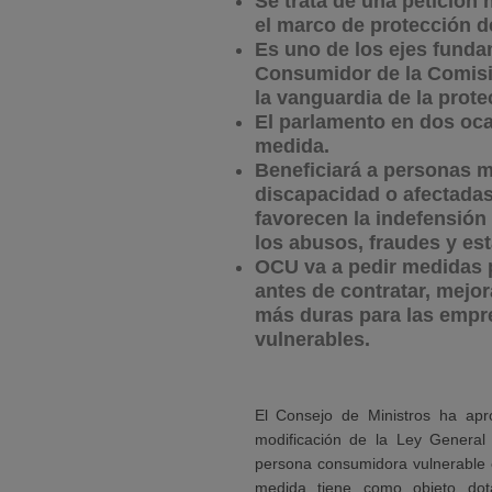
Se trata de una petición 
el marco de protección 
Es uno de los ejes funda
Consumidor de la Comisi
la vanguardia de la prot
El parlamento en dos oca
medida.
Beneficiará a personas 
discapacidad o afectada
favorecen la indefensión
los abusos, fraudes y est
OCU va a pedir medidas 
antes de contratar, mejor
más duras para las empr
vulnerables.
El Consejo de Ministros ha ap
modificación de la Ley General 
persona consumidora vulnerable 
medida tiene como objeto dot