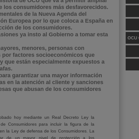
historia de OCU que va a permitir ampliar
de los consumidores más desfavorecidos.
mentales de la Nueva Agenda del
ón Europea por lo que coloca a España en
ección de los consumidores.
siones ya insto al Gobierno a tomar esta
OCU 
mayores, menores, personas con
s por factores socioeconómicos que
 y que están especialmente expuestos a
afas.
para garantizar una mayor información
as en la atención al cliente y sanciones
esas que abusan de los consumidores
robado
hoy mediante un Real Decreto Ley la
de Consumidores para incluir la figura de la
en la Ley de defensa de los Consumidores. La
ar de un mayor nivel de protección a los