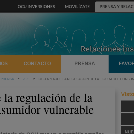
OCU INVERSIONES
MOVILÍZATE
PRENSA Y RELAC
MOS
CONTACTO
PRENSA
FAVOR
 PRENSA
2021
OCU APLAUDE LA REGULACIÓN DE LA FIGURA DEL CONSU
la regulación de la
Vist
nsumidor vulnerable
NUE