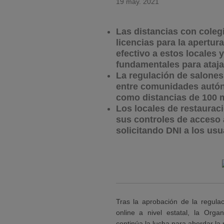
19 may. 2021
Las distancias con coleg
licencias para la apertur
efectivo a estos locales 
fundamentales para ataja
La regulación de salones
entre comunidades autón
como distancias de 100 m
Los locales de restauraci
sus controles de acceso 
solicitando DNI a los usu
Tras la aprobación de la regula
online a nivel estatal, la Org
continúa la lucha para abordar la 