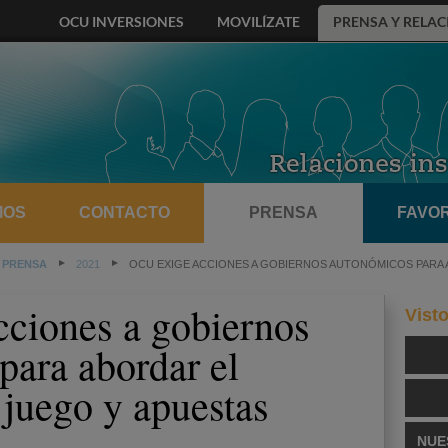
OCU INVERSIONES
MOVILÍZATE
PRENSA Y RELAC
MOS
CONTACTO
PRENSA
FAVOR
 PRENSA
2021
OCU EXIGE ACCIONES A GOBIERNOS AUTONÓMICOS PARA 
ciones a gobiernos
Vist
para abordar el
 juego y apuestas
NUE