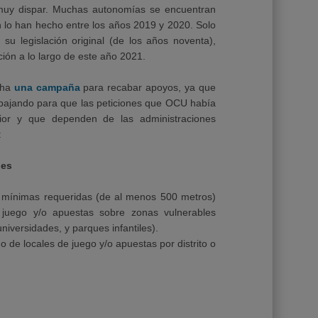
 muy dispar. Muchas autonomías se encuentran
 lo han hecho entre los años 2019 y 2020. Solo
 su legislación original (de los años noventa),
ción a lo largo de este año 2021.
cha
una campaña
para recabar apoyos, ya que
abajando para que las peticiones que OCU había
ior y que dependen de las administraciones
:
nes
 mínimas requeridas (de al menos 500 metros)
 juego y/o apuestas sobre zonas vulnerables
universidades, y parques infantiles).
de locales de juego y/o apuestas por distrito o