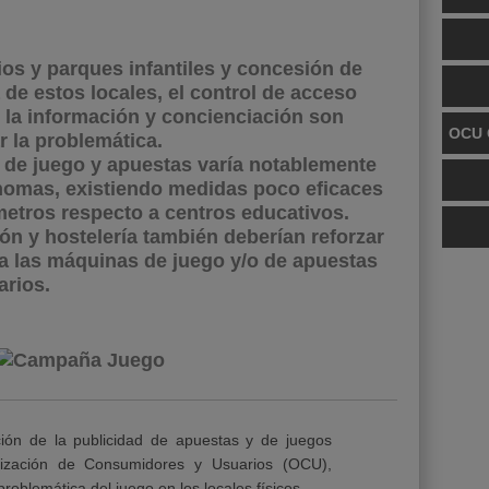
ios y parques infantiles y concesión de
a de estos locales, el control de acceso
y la información y concienciación son
OCU 
r la problemática.
 de juego y apuestas varía notablemente
omas, existiendo medidas poco eficaces
etros respecto a centros educativos.
ón y hostelería también deberían reforzar
a las máquinas de juego y/o de apuestas
arios.
ción de la publicidad de apuestas y de juegos
anización de Consumidores y Usuarios (OCU),
problemática del juego en los locales físicos.