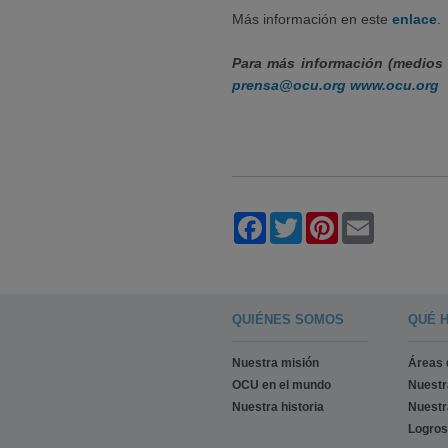
Más información en este
enlace
.
Para más información (medios 
prensa@ocu.org
www.ocu.org
Facebook
Twitter
Pinterest
Email
QUIÉNES SOMOS
QUÉ 
Nuestra misión
Áreas 
OCU en el mundo
Nuest
Nuestra historia
Nuestr
Logros