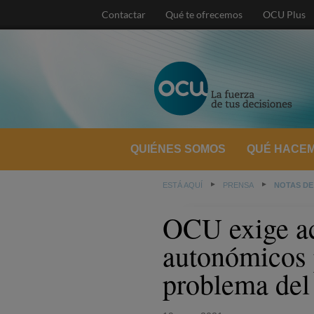
Contactar
Qué te ofrecemos
OCU Plus
QUIÉNES SOMOS
QUÉ HACE
ESTÁ AQUÍ
PRENSA
NOTAS DE
OCU exige ac
autonómicos 
problema del