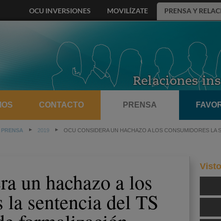
OCU INVERSIONES
MOVILÍZATE
PRENSA Y RELAC
MOS
CONTACTO
PRENSA
FAVOR
 PRENSA
2019
OCU CONSIDERA UN HACHAZO A LOS CONSUMIDORES LA S
Vist
a un hachazo a los
 la sentencia del TS