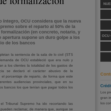
de formalización
NUE
to íntegro, OCU considera que la nueva
upremo sobre el reparto al 50% de la
formalización (en concreto, notario, y
OCU 
de apertura supone un duro golpe a los
io de los bancos
etan la sentencia de la sala de lo civil (STS
demanda de OCU estableció que era nulo y
 a los clientes la totalidad de los gastos de
ncia se declaró el carácter abusivo de la
Cont
 el porcentaje de reparto, de forma que este
ferentes audiencias provinciales, que en su
Crédi
os bancos los que tenían que pagar todos los
Los pr
gran i
los co
el Tribunal Supremo ha ido recortando las
s pueden reclamar, de manera que, aunque se