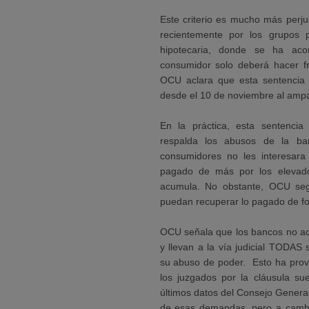
Este criterio es mucho más perju
recientemente por los grupos p
hipotecaria, donde se ha ac
consumidor solo deberá hacer fr
OCU aclara que esta sentencia n
desde el 10 de noviembre al ampar
En la práctica, esta sentencia 
respalda los abusos de la b
consumidores no les interesara r
pagado de más por los elevado
acumula. No obstante, OCU seg
puedan recuperar lo pagado de f
OCU señala que los bancos no ac
y llevan a la vía judicial TODAS
su abuso de poder. Esto ha pro
los juzgados por la cláusula su
últimos datos del Consejo General
de esas demandas, pero a camb