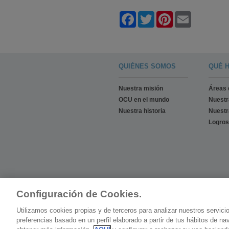
Facebook
Twitter
Pinterest
Email
QUIÉNES SOMOS
QUÉ 
Nuestra misión
Áreas 
OCU en el mundo
Nuest
Nuestra historia
Nuestr
Logros
Configuración de Cookies.
Utilizamos cookies propias y de terceros para analizar nuestros servici
preferencias basado en un perfil elaborado a partir de tus hábitos de n