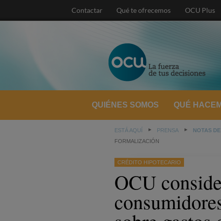
Contactar
Qué te ofrecemos
OCU Plus
QUIÉNES SOMOS
QUÉ HACE
ESTÁ AQUÍ
PRENSA
NOTAS DE
FORMALIZACIÓN
CRÉDITO HIPOTECARIO
OCU consider
consumidores