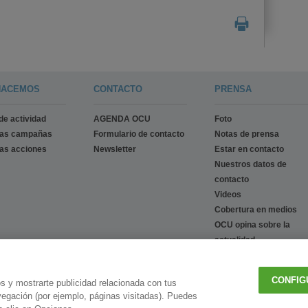
HACEMOS
CONTACTO
PRENSA
de actividad
AGENDA OCU
Foto
ras campañas
Formulario de contacto
Notas de prensa
as acciones
Newsletter
Estar en contacto
Nuestros datos de
contacto
Videos
Cobertura en medios
OCU opina sobre la
actualidad
Press Releases
Breaking news
CONFIG
os y mostrarte publicidad relacionada con tus
avegación (por ejemplo, páginas visitadas). Puedes