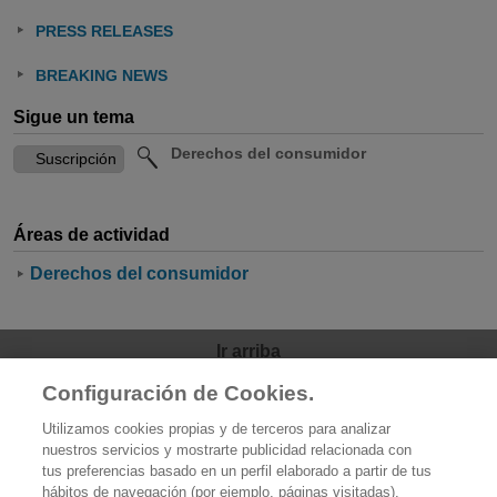
PRESS RELEASES
BREAKING NEWS
Sigue un tema
Derechos del consumidor
Áreas de actividad
Derechos del consumidor
Ir arriba
Configuración de Cookies.
OCU
Utilizamos cookies propias y de terceros para analizar
Quiénes somos
nuestros servicios y mostrarte publicidad relacionada con
tus preferencias basado en un perfil elaborado a partir de tus
Qué hacemos
hábitos de navegación (por ejemplo, páginas visitadas).