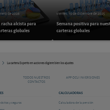
enero de 2026
viernes, 19 de diciembre de 2025
 racha alcista para
Semana positiva para nues
arteras globales
carteras globales
La cartera Experto en acciones digiere bien los ajustes
TODOS NUESTROS
APP OCU INVERSIONES
CONTACTOS
ES
CALCULADORAS
sitos y seguros
Calculadora de la pensión