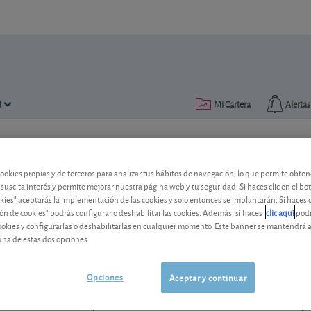
N
Mi Cartera
Alertas
Publicado el
02 julio 2021
lectura: 2 min.
cookies propias y de terceros para analizar tus hábitos de navegación, lo que permite obte
La cartera Experto en accione
 suscita interés y permite mejorar nuestra página web y tu seguridad. Si haces clic en el bo
okies" aceptarás la implementación de las cookies y solo entonces se implantarán. Si haces c
ón de cookies" podrás configurar o deshabilitar las cookies. Además, si haces
clic aquí
podr
Inauguramos junio aventurándonos en la 
cookies y configurarlas o deshabilitarlas en cualquier momento. Este banner se mantendrá 
mes fue nuevamente positivo.
una de estas dos opciones.
Metavalor Dividendo
94,84 EUR
ES0162701009
Opciones
Aceptar y continuar
0,345 EUR (0,36 %)
05/08/2026 Acciones Globales