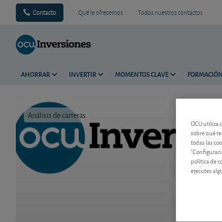
Contacto
Qué le ofrecemos
Todos nuestros contactos
AHORRAR
INVERTIR
MOMENTOS CLAVE
FORMACIÓ
Análisis de carteras
Tiempo de 
OCU utiliza 
sobre qué te
todas las co
"Configuraci
política de 
ejecutes alg