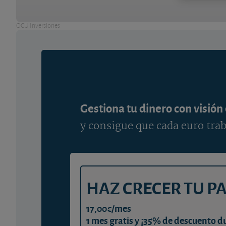
OCU Inversiones
Gestiona tu dinero con visión
y consigue que cada euro trab
HAZ CRECER TU P
17,00€/mes
1 mes gratis y ¡35% de descuento d