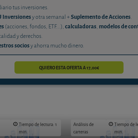
diario tus inversiones.
U Inversiones
Suplemento de Acciones
y otra semanal +
.
es
calculadoras
modelos de con
(acciones, fondos, ETF...),
,
calidad y derechos.
stros socios
y ahorra mucho dinero.
QUIERO ESTA OFERTA A 17,00€
Tiempo de lectura: 1
Análisis de
Tiempo de le
min.
carteras
min.