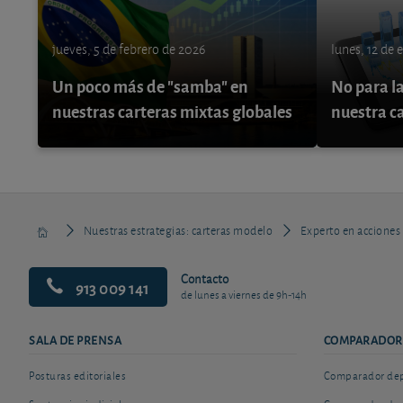
jueves, 5 de febrero de 2026
lunes, 12 de 
Un poco más de "samba" en
No para la
nuestras carteras mixtas globales
nuestra c
Nuestras estrategias: carteras modelo
Experto en acciones
Contacto
913 009 141
de lunes a viernes de 9h-14h
SALA DE PRENSA
COMPARADOR
Posturas editoriales
Comparador depó