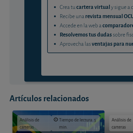
cartera virtual
Crea tu
y sigue a 
revista mensual OC
Recibe una
comparador
Accede en la web a
Resolvemos tus dudas
sobre fis
ventajas para nue
Aprovecha las
Artículos relacionados
Análisis de
Tiempo de lectura: 5
Análisis de
carteras
min.
carteras