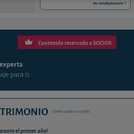
Ver detalladamente
Contenido reservado a SOCIOS
 experta
aje para ti
ATRIMONIO
Únete y ahorra un 35%
urante el primer año!