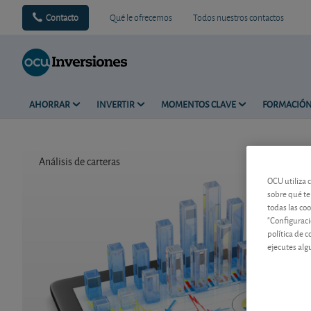
Contacto
Qué le ofrecemos
Todos nuestros contactos
AHORRAR
INVERTIR
MOMENTOS CLAVE
FORMACIÓ
Análisis de carteras
Tiempo de 
OCU utiliza 
sobre qué te
todas las co
"Configuraci
política de 
ejecutes alg