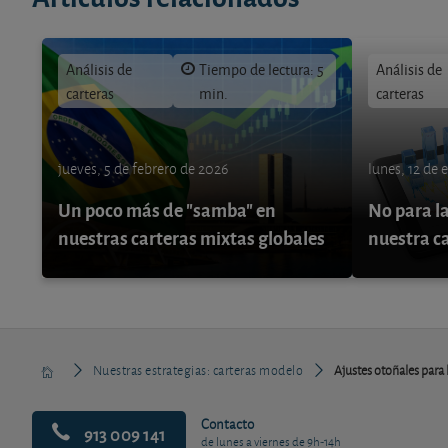
Análisis de
Tiempo de lectura: 5
Análisis de
carteras
min.
carteras
jueves, 5 de febrero de 2026
lunes, 12 de 
Un poco más de "samba" en
No para la
nuestras carteras mixtas globales
nuestra c
Nuestras estrategias: carteras modelo
Ajustes otoñales para l
Contacto
913 009 141
de lunes a viernes de 9h-14h