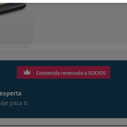
ciertos cambios.
á como anillo al dedo
Contenido reservado a SOCIOS
 experta
aje para ti