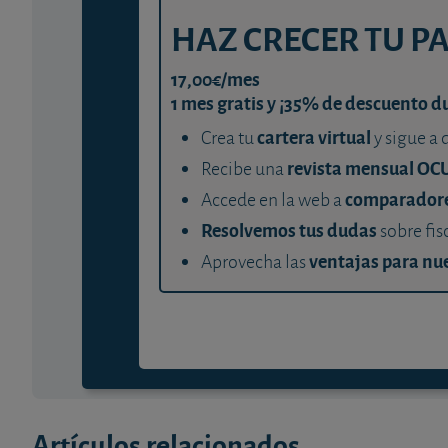
HAZ CRECER TU P
17,00€/mes
1 mes gratis y ¡35% de descuento d
cartera virtual
Crea tu
y sigue a 
revista mensual OC
Recibe una
comparador
Accede en la web a
Resolvemos tus dudas
sobre fis
ventajas para nue
Aprovecha las
Artículos relacionados