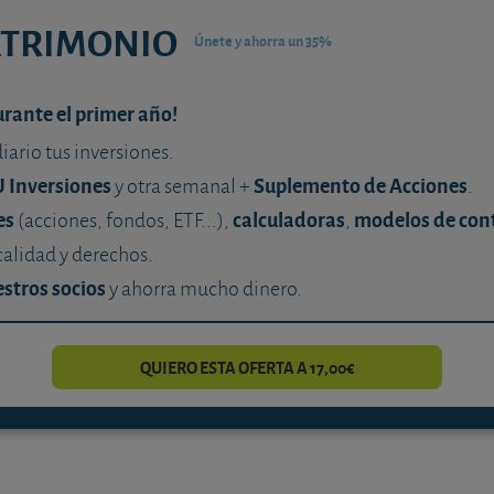
ATRIMONIO
Únete y ahorra un 35%
urante el primer año!
diario tus inversiones.
U Inversiones
Suplemento de Acciones
y otra semanal +
.
es
calculadoras
modelos de con
(acciones, fondos, ETF...),
,
calidad y derechos.
stros socios
y ahorra mucho dinero.
QUIERO ESTA OFERTA A 17,00€