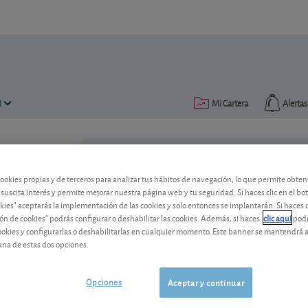
N
Mi Cartera
Alertas
Publicado el
08 noviembre 2018
lectura: 3 min.
cookies propias y de terceros para analizar tus hábitos de navegación, lo que permite obte
 suscita interés y permite mejorar nuestra página web y tu seguridad. Si haces clic en el bo
okies" aceptarás la implementación de las cookies y solo entonces se implantarán. Si haces c
ón de cookies" podrás configurar o deshabilitar las cookies. Además, si haces
clic aquí
podr
cookies y configurarlas o deshabilitarlas en cualquier momento. Este banner se mantendrá 
una de estas dos opciones.
Ajustes otoñales para las car
Opciones
Aceptar y continuar
La Bolsa y la renta fija siguen convulsa