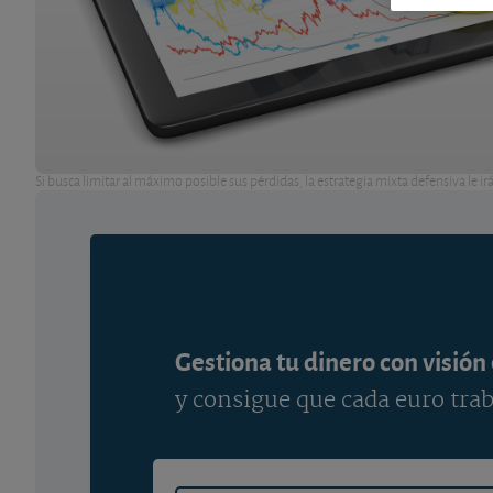
Si busca limitar al máximo posible sus pérdidas, la estrategia mixta defensiva le ir
Gestiona tu dinero con visión
y consigue que cada euro trab