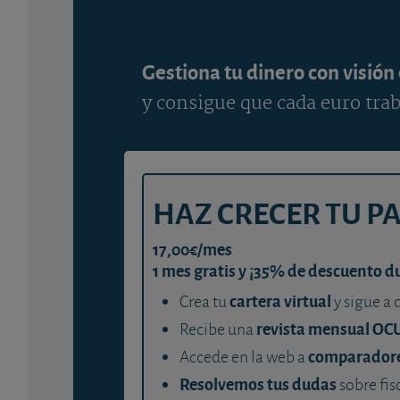
Gestiona tu dinero con visión
y consigue que cada euro trab
HAZ CRECER TU P
17,00€/mes
1 mes gratis y ¡35% de descuento d
cartera virtual
Crea tu
y sigue a 
revista mensual OC
Recibe una
comparador
Accede en la web a
Resolvemos tus dudas
sobre fis