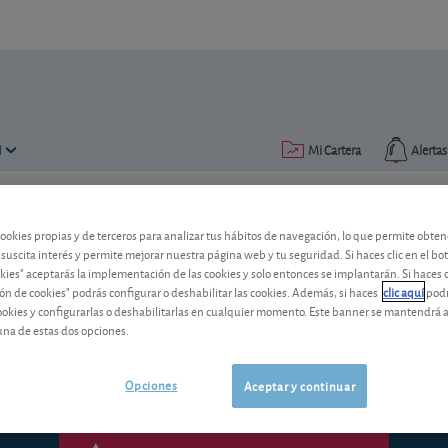
N
Mi Cartera
Alertas
Publicado el
09 junio 2016
lectura: 2 min.
cookies propias y de terceros para analizar tus hábitos de navegación, lo que permite obte
 suscita interés y permite mejorar nuestra página web y tu seguridad. Si haces clic en el bo
Carteras modelo en mayo: d
okies" aceptarás la implementación de las cookies y solo entonces se implantarán. Si haces c
ón de cookies" podrás configurar o deshabilitar las cookies. Además, si haces
clic aquí
podr
Los claro oscuros con los que cerraron l
cookies y configurarlas o deshabilitarlas en cualquier momento. Este banner se mantendrá 
hicieron que en mayo nuestras carteras
una de estas dos opciones.
Opciones
Aceptar y continuar