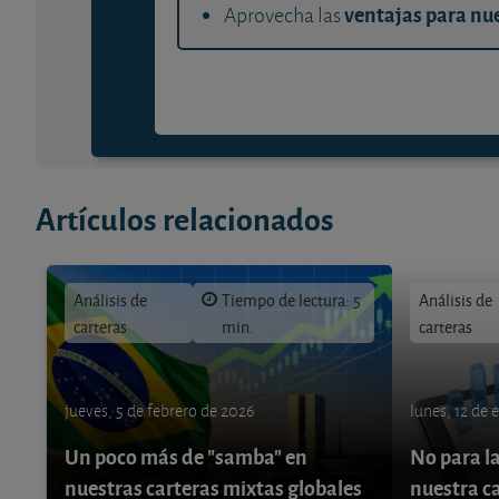
ventajas para nue
Aprovecha las
Artículos relacionados
Análisis de
Tiempo de lectura: 5
Análisis de
carteras
min.
carteras
jueves, 5 de febrero de 2026
lunes, 12 de 
Un poco más de "samba" en
No para la
nuestras carteras mixtas globales
nuestra c