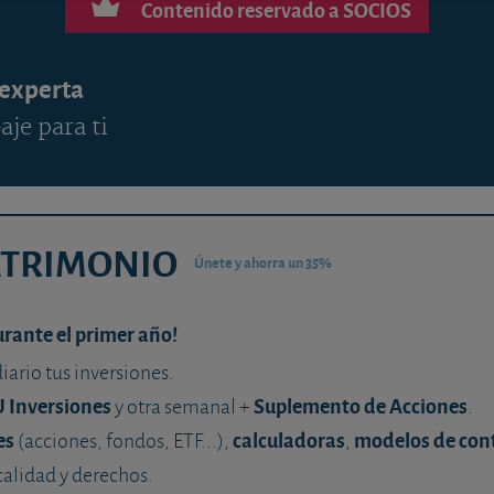
Contenido reservado a SOCIOS
 experta
aje para ti
ATRIMONIO
Únete y ahorra un 35%
urante el primer año!
diario tus inversiones.
U Inversiones
Suplemento de Acciones
y otra semanal +
.
es
calculadoras
modelos de con
(acciones, fondos, ETF...),
,
calidad y derechos.