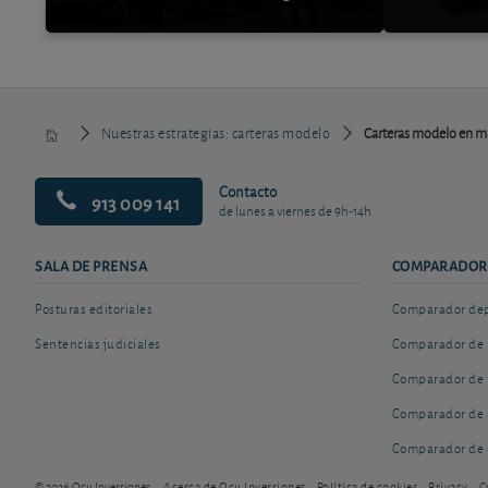
Nuestras estrategias: carteras modelo
Carteras modelo en m
Contacto
913 009 141
de lunes a viernes de 9h-14h
SALA DE PRENSA
COMPARADOR
Posturas editoriales
Comparador depó
Sentencias judiciales
Comparador de 
Comparador de 
Comparador de 
Comparador de 
© 2026 Ocu Inversiones
Acerca de Ocu Inversiones
Política de cookies
Privacy
C