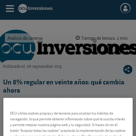
Análisis de carteras
Tiempo de lectura: 2 min.
Publicado el
08 septiembre 2015
OCU Inversiones
Un 8% regular en veinte años: qué cambia
ahora
Las carteras con inmuebles se abren a otros mercados
para matener una rentabilidad encomiable, basada en
la diversificación.
OCU utiliza cookies propias y de terceros para analizar tus hábitos de
navegación, lo que permite obtener información sobre qué te suscita interés
y permite mejorar nuestra página web y tu seguridad. Si haces clic en el
botón "Aceptar todas las cookies" aceptarás la implementación de las cookies
Contenido reservado a SOCIOS
y solo entonces se implantarán. Si haces clic en "Configuración de cookies"