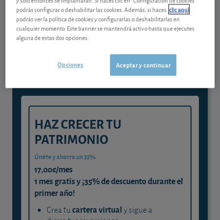
podrás configurar o deshabilitar las cookies. Además, si haces
clic aquí
podrás ver la política de cookies y configurarlas o deshabilitarlas en
Gestiona tu dinero con visión
cualquier momento. Este banner se mantendrá activo hasta que ejecutes
alguna de estas dos opciones.
experta
y consigue que cada euro trabaje
Opciones
Aceptar y continuar
para ti
HAZ CRECER TU
PATRIMONIO
Únete y ahorra un 35%
17,00€/mes
1 mes gratis y ¡35% de descuento durante el
primer año!
cartera virtual
Crea tu
y sigue a