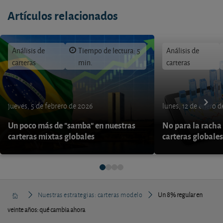
Artículos relacionados
Análisis de
Tiempo de lectura: 5
Análisis de
carteras
min.
carteras
jueves, 5 de febrero de 2026
lunes, 12 de enero 
Un poco más de "samba" en nuestras
No para la racha 
carteras mixtas globales
carteras globales
Nuestras estrategias: carteras modelo
Un 8% regular en
veinte años: qué cambia ahora