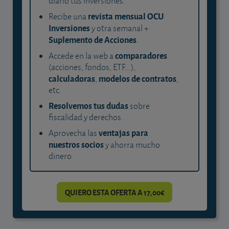
diario tus inversiones.
revista mensual OCU
Recibe una
Inversiones
y otra semanal +
Suplemento de Acciones
.
comparadores
Accede en la web a
(acciones, fondos, ETF...),
calculadoras
modelos de contratos
,
,
etc.
Resolvemos tus dudas
sobre
fiscalidad y derechos.
ventajas para
Aprovecha las
nuestros socios
y ahorra mucho
dinero.
QUIERO ESTA OFERTA A 17,00€