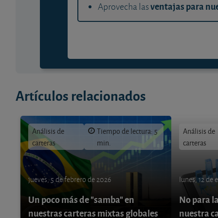
ventajas para nue
Aprovecha las
Artículos relacionados
Análisis de
Tiempo de lectura: 5
Análisis de
carteras
min.
carteras
jueves, 5 de febrero de 2026
lunes, 12 de 
Un poco más de "samba" en
No para la
nuestras carteras mixtas globales
nuestra c