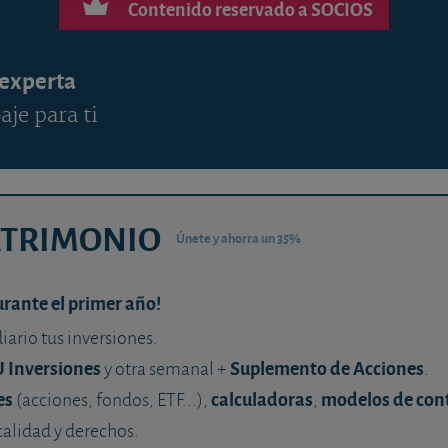
Contenido reservado a SOCIOS
 experta
aje para ti
ATRIMONIO
Únete y ahorra un 35%
urante el primer año!
diario tus inversiones.
U Inversiones
Suplemento de Acciones
y otra semanal +
.
es
calculadoras
modelos de con
(acciones, fondos, ETF...),
,
calidad y derechos.