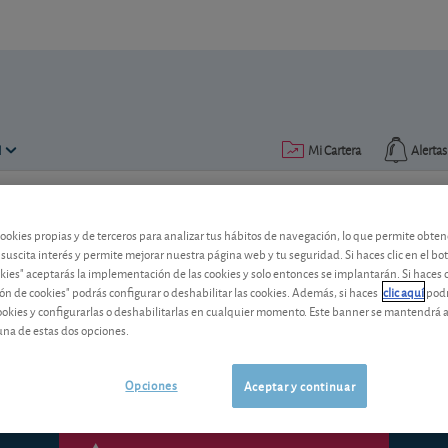
N
Mi Cartera
Alertas
Publicado el
09 febrero 2015
ectura: 16 min.
cookies propias y de terceros para analizar tus hábitos de navegación, lo que permite obte
 suscita interés y permite mejorar nuestra página web y tu seguridad. Si haces clic en el bo
Carteras globales: un arranq
okies" aceptarás la implementación de las cookies y solo entonces se implantarán. Si haces c
ón de cookies" podrás configurar o deshabilitar las cookies. Además, si haces
clic aquí
podr
El arranque del año 2015 no deja lugar 
cookies y configurarlas o deshabilitarlas en cualquier momento. Este banner se mantendrá 
globales.
una de estas dos opciones.
Opciones
Aceptar y continuar