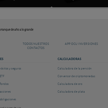
arranque de año a lo grande
TODOS NUESTROS
APP OCU INVERSIONES
CONTACTOS
ES
CALCULADORAS
sitos y seguros
Calculadora de la pensión
ETF
Conversor de criptomonedas
fondos
Calculadora de oro
acciones
Calculadora de plata
obligaciones
ondiciones de uso