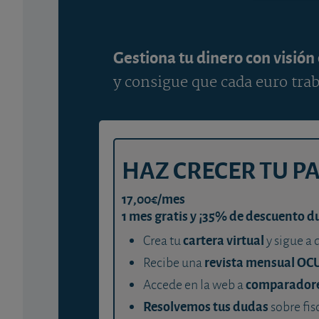
Gestiona tu dinero con visión
y consigue que cada euro trab
HAZ CRECER TU P
17,00€/mes
1 mes gratis y ¡35% de descuento d
cartera virtual
Crea tu
y sigue a 
revista mensual OC
Recibe una
comparador
Accede en la web a
Resolvemos tus dudas
sobre fis