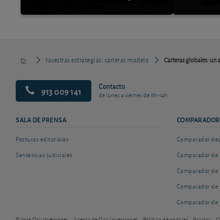
Nuestras estrategias: carteras modelo
Carteras globales: un 
Contacto
913 009 141
de lunes a viernes de 9h-14h
SALA DE PRENSA
COMPARADOR
Posturas editoriales
Comparador depó
Sentencias judiciales
Comparador de 
Comparador de 
Comparador de 
Comparador de 
© 2026 Ocu Inversiones
Acerca de Ocu Inversiones
Política de cookies
Privacy
C