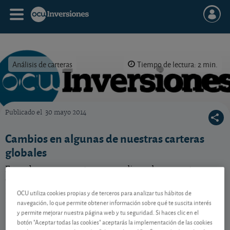
Análisis de carteras
Tiempo de lectura: 2 min.
Publicado el
30 mayo 2014
OCU Inversiones
Cambios en algunas de nuestras carteras
globales
Es un buen momento para realizar algunos retoques
en la parte dedicada a las acciones de nuestra cartera
global de referencia (neutra a 10 años) y en las de
OCU utiliza cookies propias y de terceros para analizar tus hábitos de
mayor plazo. ¡No se los pierda!
navegación, lo que permite obtener información sobre qué te suscita interés
y permite mejorar nuestra página web y tu seguridad. Si haces clic en el
botón "Aceptar todas las cookies" aceptarás la implementación de las cookies