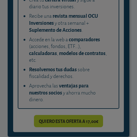
diario tus inversiones.
revista mensual OCU
Recibe una
Inversiones
y otra semanal +
Suplemento de Acciones
.
comparadores
Accede en la web a
(acciones, fondos, ETF...),
calculadoras
modelos de contratos
,
,
etc.
Resolvemos tus dudas
sobre
fiscalidad y derechos.
ventajas para
Aprovecha las
nuestros socios
y ahorra mucho
dinero.
QUIERO ESTA OFERTA A 17,00€