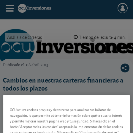
Análisis de carteras
Tiempo de lectura: 4 min.
Publicado el
08 abril 2013
OCU Inversiones
Cambios en nuestras carteras financieras a
todos los plazos
La entrada de las obligaciones del Tesoro a 10 años es
una de sus principales novedades.
OCU utiliza cookies propias y de terceros para analizar tus hábitos de
navegación, lo que permite obtener información sobre qué te suscita interés
y permite mejorar nuestra página web y tu seguridad. Si haces clic en el
Contenido reservado a SOCIOS
botón "Aceptar todas las cookies" aceptarás la implementación de las cookies
y solo entonces se implantarán. Si haces clic en "Configuración de cookies"