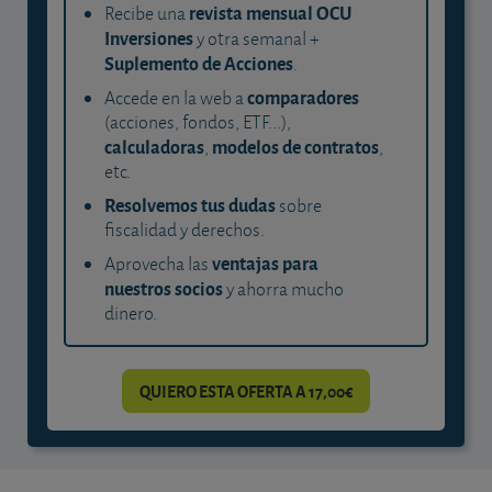
revista mensual OCU
Recibe una
Inversiones
y otra semanal +
Suplemento de Acciones
.
comparadores
Accede en la web a
(acciones, fondos, ETF...),
calculadoras
modelos de contratos
,
,
etc.
Resolvemos tus dudas
sobre
fiscalidad y derechos.
ventajas para
Aprovecha las
nuestros socios
y ahorra mucho
dinero.
QUIERO ESTA OFERTA A 17,00€