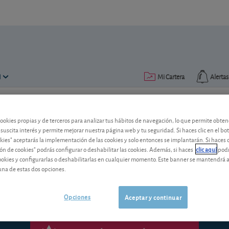
N
Mi Cartera
Alertas
Publicado el
25 julio 2012
lectura: 6 min.
cookies propias y de terceros para analizar tus hábitos de navegación, lo que permite obte
 suscita interés y permite mejorar nuestra página web y tu seguridad. Si haces clic en el bo
La crisis se recrudece: ¿qué 
okies" aceptarás la implementación de las cookies y solo entonces se implantarán. Si haces c
ón de cookies" podrás configurar o deshabilitar las cookies. Además, si haces
clic aquí
podr
cookies y configurarlas o deshabilitarlas en cualquier momento. Este banner se mantendrá 
Acumula unas ganancias del 3,7% desde
una de estas dos opciones.
Opciones
Aceptar y continuar