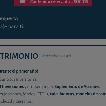
Contenido reservado a SOCIOS
 experta
aje para ti
ATRIMONIO
Únete y ahorra un 35%
urante el primer año!
diario tus inversiones.
U Inversiones
Suplemento de Acciones
y otra semanal +
.
es
calculadoras
modelos de con
(acciones, fondos, ETF...),
,
calidad y derechos.