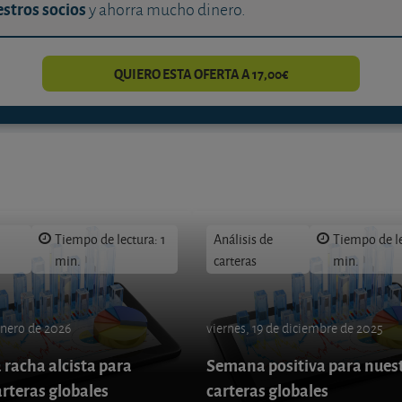
stros socios
y ahorra mucho dinero.
QUIERO ESTA OFERTA A 17,00€
Tiempo de lectura: 1
Análisis de
Tiempo de le
min.
carteras
min.
enero de 2026
viernes, 19 de diciembre de 2025
 racha alcista para
Semana positiva para nues
arteras globales
carteras globales