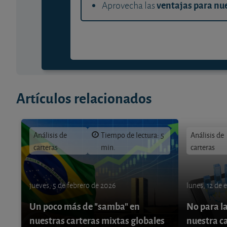
ventajas para nue
Aprovecha las
Artículos relacionados
Análisis de
Tiempo de lectura: 5
Análisis de
carteras
min.
carteras
jueves, 5 de febrero de 2026
lunes, 12 de 
Un poco más de "samba" en
No para la
nuestras carteras mixtas globales
nuestra c