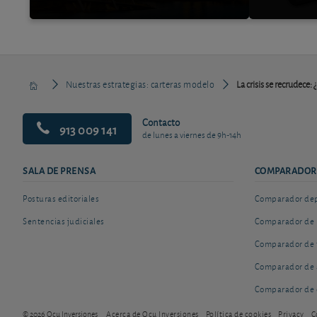
Nuestras estrategias: carteras modelo
La crisis se recrudece:
Contacto
913 009 141
de lunes a viernes de 9h-14h
SALA DE PRENSA
COMPARADOR
Posturas editoriales
Comparador depó
Sentencias judiciales
Comparador de 
Comparador de 
Comparador de 
Comparador de 
© 2026 Ocu Inversiones
Acerca de Ocu Inversiones
Política de cookies
Privacy
C