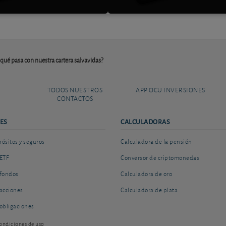
 ¿qué pasa con nuestra cartera salvavidas?
TODOS NUESTROS
APP OCU INVERSIONES
CONTACTOS
ES
CALCULADORAS
sitos y seguros
Calculadora de la pensión
ETF
Conversor de criptomonedas
fondos
Calculadora de oro
acciones
Calculadora de plata
obligaciones
ondiciones de uso