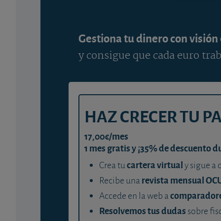
Gestiona tu dinero con visión
y consigue que cada euro trab
HAZ CRECER TU P
17,00€/mes
1 mes gratis y ¡35% de descuento d
cartera virtual
Crea tu
y sigue a 
revista mensual OC
Recibe una
comparador
Accede en la web a
Resolvemos tus dudas
sobre fis