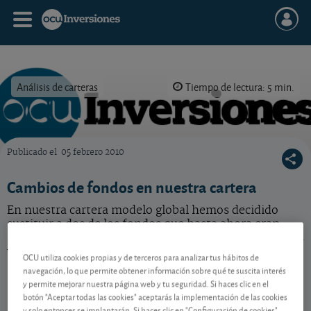
Análisis de carteras
Tiempo de lectura: 5 min.
Publicado el
05 febrero 2010
OCU Inversiones
Cambios de fondos en nuestra cartera
En nuestra cartera modelo global hemos decidido
sustituir a dos de los fondos que hasta ahora eran
nuestros favoritos para invertir en acciones españolas
y en obligaciones en euros a medio plazo
OCU utiliza cookies propias y de terceros para analizar tus hábitos de
navegación, lo que permite obtener información sobre qué te suscita interés
y permite mejorar nuestra página web y tu seguridad. Si haces clic en el
botón "Aceptar todas las cookies" aceptarás la implementación de las cookies
Contenido reservado a SOCIOS
y solo entonces se implantarán. Si haces clic en "Configuración de cookies"