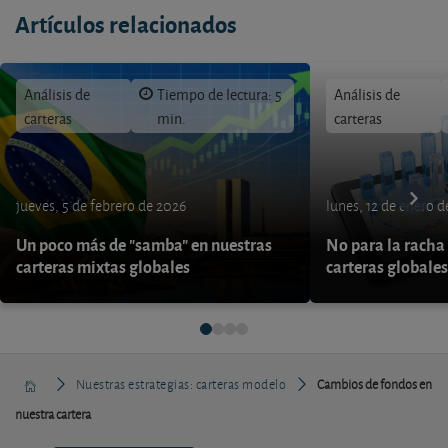
Artículos relacionados
Análisis de
Tiempo de lectura: 5
Análisis de
carteras
min.
carteras
jueves, 5 de febrero de 2026
lunes, 12 de enero 
Un poco más de "samba" en nuestras
No para la racha 
carteras mixtas globales
carteras globales
Nuestras estrategias: carteras modelo
Cambios de fondos en
nuestra cartera