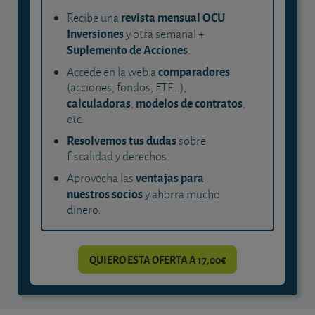
revista mensual OCU
Recibe una
Inversiones
y otra semanal +
Suplemento de Acciones
.
comparadores
Accede en la web a
(acciones, fondos, ETF...),
calculadoras
modelos de contratos
,
,
etc.
Resolvemos tus dudas
sobre
fiscalidad y derechos.
ventajas para
Aprovecha las
nuestros socios
y ahorra mucho
dinero.
QUIERO ESTA OFERTA A 17,00€