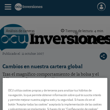
Análisis de carteras
Tiempo de lectura: 4 min.
Publicado el
11 octubre 2007
OCU Inversiones
Cambios en nuestra cartera global
Tras el magnífico comportamiento de la bolsa y el
dólar australianos en las últimas semanas, nos parece
buen momento para recoger beneficios.
OCU utiliza cookies propias y de terceros para analizar tus hábitos de
navegación, lo que permite obtener información sobre qué te suscita interés
y permite mejorar nuestra página web y tu seguridad. Si haces clic en el
Contenido reservado a SOCIOS
botón "Aceptar todas las cookies" aceptarás la implementación de las cookies
y solo entonces se implantarán. Si haces clic en "Configuración de cookies"