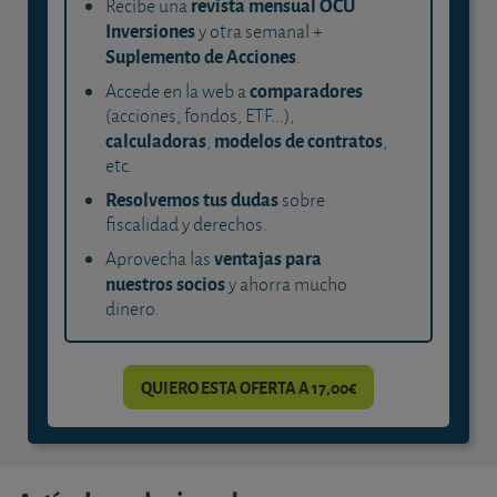
revista mensual OCU
Recibe una
Inversiones
y otra semanal +
Suplemento de Acciones
.
comparadores
Accede en la web a
(acciones, fondos, ETF...),
calculadoras
modelos de contratos
,
,
etc.
Resolvemos tus dudas
sobre
fiscalidad y derechos.
ventajas para
Aprovecha las
nuestros socios
y ahorra mucho
dinero.
QUIERO ESTA OFERTA A 17,00€