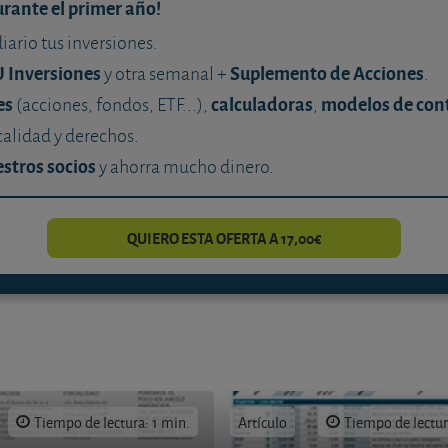
urante el primer año!
diario tus inversiones.
U Inversiones
Suplemento de Acciones
y otra semanal +
.
es
calculadoras
modelos de con
(acciones, fondos, ETF...),
,
calidad y derechos.
stros socios
y ahorra mucho dinero.
QUIERO ESTA OFERTA A 17,00€
Tiempo de lectura: 1 min.
Artículo
Tiempo de lectur