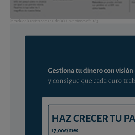
Portada de la revista semanal de OCU Inversiones nº 1.183.
Gestiona tu dinero con visión
y consigue que cada euro trab
HAZ CRECER TU P
17,00€/mes