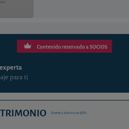
Contenido reservado a SOCIOS
 experta
aje para ti
ATRIMONIO
Únete y ahorra un 35%