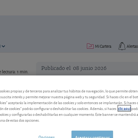
N
Mi Cartera
Alertas
Publicado el
08 junio 2026
lectura: 1 min.
cookies propias y de terceros para analizar tus hábitos de navegación, lo que permite obte
 suscita interés y permite mejorar nuestra página web y tu seguridad. Si haces clic en el bo
okies" aceptarás la implementación de las cookies y solo entonces se implantarán. Si haces c
ón de cookies" podrás configurar o deshabilitar las cookies. Además, si haces
clic aquí
podr
cookies y configurarlas o deshabilitarlas en cualquier momento. Este banner se mantendrá 
una de estas dos opciones.
Opciones
Aceptar y continuar