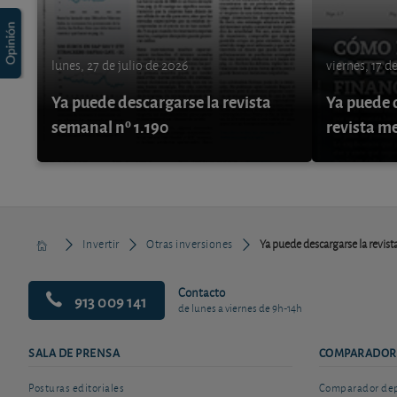
lunes, 27 de julio de 2026
viernes, 17 d
Ya puede descargarse la revista
Ya puede d
semanal nº 1.190
revista m
Invertir
Otras inversiones
Ya puede descargarse la revist
Contacto
913 009 141
de lunes a viernes de 9h-14h
SALA DE PRENSA
COMPARADOR
Posturas editoriales
Comparador depó