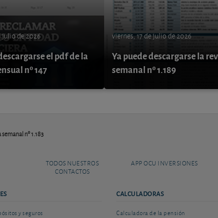
e julio de 2026
viernes, 17 de julio de 2026
escargarse el pdf de la
Ya puede descargarse la rev
ensual nº 147
semanal nº 1.189
a semanal nº 1.183
TODOS NUESTROS
APP OCU INVERSIONES
CONTACTOS
ES
CALCULADORAS
sitos y seguros
Calculadora de la pensión