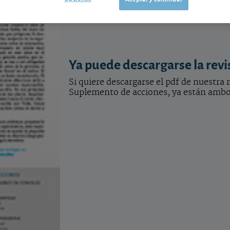
Ya puede descargarse la revi
Si quiere descargarse el pdf de nuestra 
Suplemento de acciones, ya están ambos