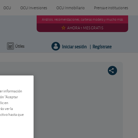
OCU
OCU Inversiones
OCU Inmobiliario
Prensa e instituciones
Análisis, recomendaciones, carteras modelo y mucho más
AHORA 1 MES GRATIS
Iniciar sesión
Regístrate
Útiles
|
ner información
tón "Aceptar
lic en
ás ver la
activo hasta que