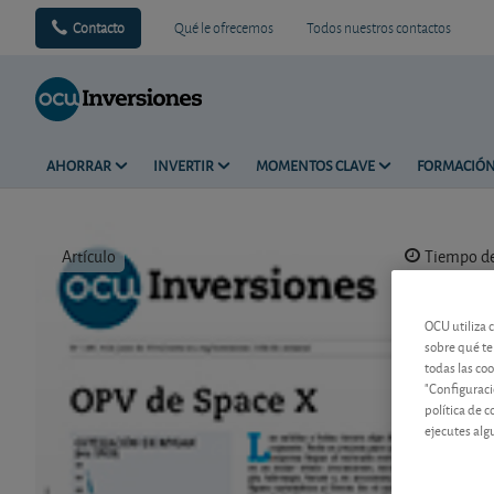
Contacto
Qué le ofrecemos
Todos nuestros contactos
AHORRAR
INVERTIR
MOMENTOS CLAVE
FORMACIÓ
Artículo
Tiempo de 
OCU utiliza 
sobre qué te
todas las co
"Configuraci
política de 
ejecutes alg