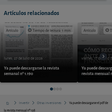
Artículos relacionados
Artículo
Tiempo de lectura: 1 min.
Artículo
T
lunes, 27 de julio de 2026
viernes, 17 de julio
Ya puede descargarse la revista
Ya puede descarga
semanal nº 1.190
revista mensual n
Invertir
Otras inversiones
Ya puede descargarse el pdf de
la revista mensual nº 138