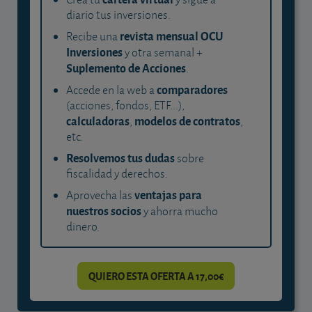
diario tus inversiones.
revista mensual OCU
Recibe una
Inversiones
y otra semanal +
Suplemento de Acciones
.
comparadores
Accede en la web a
(acciones, fondos, ETF...),
calculadoras
modelos de contratos
,
,
etc.
Resolvemos tus dudas
sobre
fiscalidad y derechos.
ventajas para
Aprovecha las
nuestros socios
y ahorra mucho
dinero.
QUIERO ESTA OFERTA A 17,00€