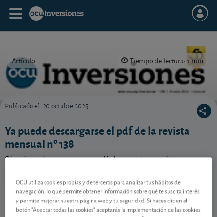
Artículo
Tiempo de lectura: 1 min.
Publicado el
20 octubre 2025
Portada de OCU Inversiones nº 138
Ya puede descargarse el pdf de la revista
mensual nº 138
Si quiere descargarse el pdf de nuestra revista
mesnual de OCU Inversiones nº 138 correspondiente
al mes de octubre ya está disponible en la sección de
OCU utiliza cookies propias y de terceros para analizar tus hábitos de
publicaciones.
navegación, lo que permite obtener información sobre qué te suscita interés
y permite mejorar nuestra página web y tu seguridad. Si haces clic en el
botón "Aceptar todas las cookies" aceptarás la implementación de las cookies