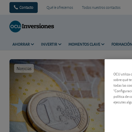
Contacto
Qué le ofrecemos
Todos nuestros contactos
AHORRAR
INVERTIR
MOMENTOS CLAVE
FORMACIÓ
Noticias
Tiempo de 
OCU utiliza 
sobre qué te
todas las co
"Configuraci
política de 
ejecutes alg