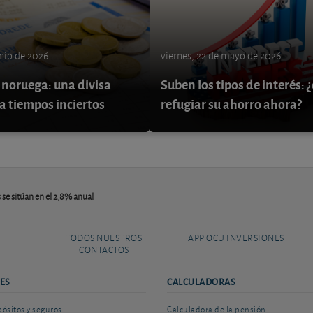
unio de 2026
viernes, 22 de mayo de 2026
 noruega: una divisa
Suben los tipos de interés:
a tiempos inciertos
refugiar su ahorro ahora?
s se sitúan en el 2,8% anual
TODOS NUESTROS
APP OCU INVERSIONES
CONTACTOS
ES
CALCULADORAS
sitos y seguros
Calculadora de la pensión