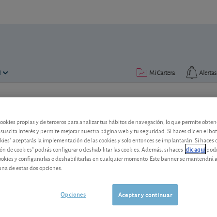
N
Mi Cartera
Alertas
Publicado el
05 noviembre 2024
lectura: 2 min.
cookies propias y de terceros para analizar tus hábitos de navegación, lo que permite obte
 suscita interés y permite mejorar nuestra página web y tu seguridad. Si haces clic en el bo
okies" aceptarás la implementación de las cookies y solo entonces se implantarán. Si haces c
ón de cookies" podrás configurar o deshabilitar las cookies. Además, si haces
clic aquí
podr
cookies y configurarlas o deshabilitarlas en cualquier momento. Este banner se mantendrá 
una de estas dos opciones.
Las letras a 6 meses se sitúa
Opciones
Aceptar y continuar
La subasta de letras del 5 de noviembre
2,8% en las de seis meses y del 2,6% en 