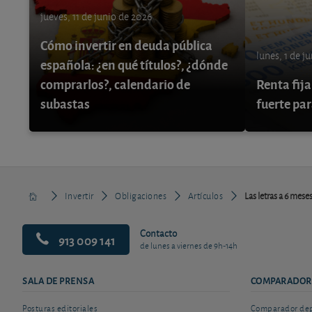
jueves, 11 de junio de 2026
Cómo invertir en deuda pública
lunes, 1 de j
española: ¿en qué títulos?, ¿dónde
comprarlos?, calendario de
Renta fija
subastas
fuerte par
Invertir
Obligaciones
Artículos
Las letras a 6 mese
Contacto
913 009 141
de lunes a viernes de 9h-14h
SALA DE PRENSA
COMPARADOR
Posturas editoriales
Comparador depó