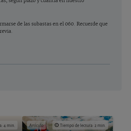
tas, según plazo y cuantía en nuestro
ormarse de las subastas en el 060. Recuerde que
revia.
a: 4 min.
Artículo
Tiempo de lectura: 2 min.