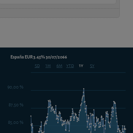
España EUR 3.45% 30/07/2066
5d
1m
6m
ytd
5y
1y
90,00 %
87,50 %
85,00 %