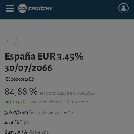
España EUR 3.45%
30/07/2066
(
ES00000128E2
)
84,88 %
Precio ex-cupón a
07/08/2026
(0,19 %)
Variación desde el último cierre
30/07/2066
Fecha de vencimiento
4,24 %
Tipo
Baa1 / A / A-
Solvencia