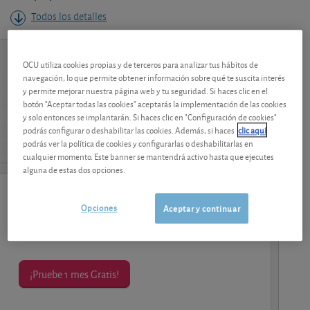
Todos los detalles
Nuestro consejo
OCU utiliza cookies propias y de terceros para analizar tus hábitos de
navegación, lo que permite obtener información sobre qué te suscita interés
y permite mejorar nuestra página web y tu seguridad. Si haces clic en el
botón "Aceptar todas las cookies" aceptarás la implementación de las cookies
Valoración
y solo entonces se implantarán. Si haces clic en "Configuración de cookies"
podrás configurar o deshabilitar las cookies. Además, si haces
clic aquí
podrás ver la política de cookies y configurarlas o deshabilitarlas en
cualquier momento. Este banner se mantendrá activo hasta que ejecutes
alguna de estas dos opciones.
contenido premium
Opciones
Aceptar y continuar
Los análisis y consejos de nuestros expertos están
reservados a los socios.
¡Pruebe 1 mes Gratis!