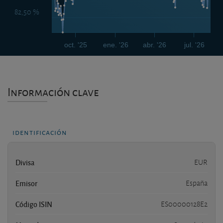
82,50 %
oct. '25
ene. '26
abr. '26
jul. '26
Información clave
identificación
Divisa
EUR
Emisor
España
Código ISIN
ES00000128E2