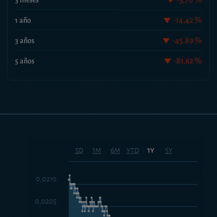
-14,42 %
1 año
-45,89 %
3 años
-81,62 %
5 años
5d
1m
6m
ytd
5y
1y
0,0210
0,0205