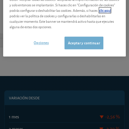
y solo entonces se implantarán. Si haces clic en "Configuración de cookies"
podrás configurar o deshabilitar las cookies. Además, si haces
clic aquí
¡Pruebe 1 mes Gratis!
podrás ver la política de cookies y configurarlas o deshabilitarlas en
cualquier momento. Este banner se mantendrá activo hasta que ejecutes
alguna de estas dos opciones.
Opciones
Aceptar y continuar
VARIACIÓN DESDE
-2,56 %
1 mes
-3,70 %
3 meses