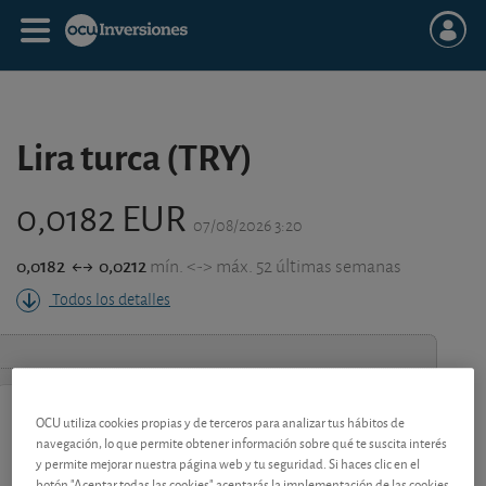
Lira turca (TRY)
0,0182 EUR
07/08/2026 3:20
0,0182
0,0212
mín. <-> máx. 52 últimas semanas
Todos los detalles
OCU utiliza cookies propias y de terceros para analizar tus hábitos de
contenido premium
navegación, lo que permite obtener información sobre qué te suscita interés
Los análisis y consejos de nuestros expertos están
y permite mejorar nuestra página web y tu seguridad. Si haces clic en el
reservados a los socios.
botón "Aceptar todas las cookies" aceptarás la implementación de las cookies