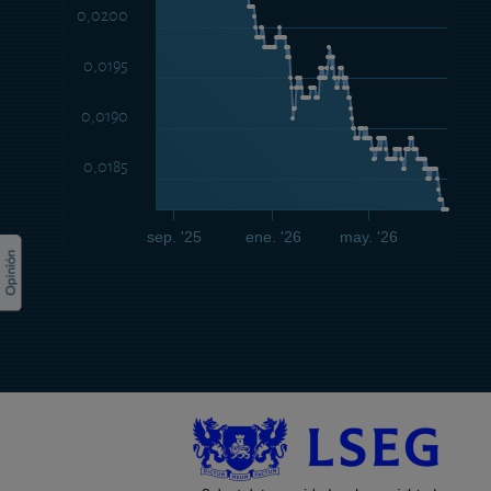
0,0200
0,0195
0,0190
0,0185
sep. '25
ene. '26
may. '26