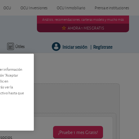
OCU
OCU Inversiones
OCU Inmobiliario
Prensa e instituciones
Análisis, recomendaciones, carteras modelo y mucho más
AHORA 1 MES GRATIS
Iniciar sesión
Regístrate
Útiles
|
ner información
tón "Aceptar
lic en
ás ver la
activo hasta que
¡Pruebe 1 mes Gratis!
 socios.