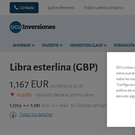
Contacto
Qué le ofrecemos
Todos nuestros contactos
AHORRAR
INVERTIR
MOMENTOS CLAVE
FORMACIÓ
Libra esterlina (GBP)
OCU utiliza 
sobre qué te
1,167 EUR
todas las co
"Configuraci
07/08/2026 22:59
política de 
-0,03%
Variación desde el último cierre
ejecutes alg
1,1314
1,181
mín. <-> máx. 52 últimas semanas
Todos los detalles