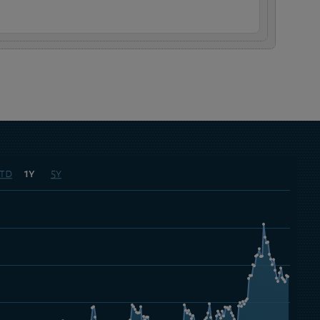
td
5y
1y