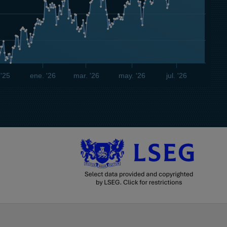
 '25
ene. '26
mar. '26
may. '26
jul. '26