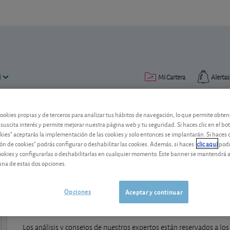
N
Mi Cartera
Alertas
cookies propias y de terceros para analizar tus hábitos de navegación, lo que permite obte
 suscita interés y permite mejorar nuestra página web y tu seguridad. Si haces clic en el bo
okies" aceptarás la implementación de las cookies y solo entonces se implantarán. Si haces c
ón de cookies" podrás configurar o deshabilitar las cookies. Además, si haces
clic aquí
podr
Previsiones a largo plazo
cookies y configurarlas o deshabilitarlas en cualquier momento. Este banner se mantendrá 
una de estas dos opciones.
Opciones
Aceptar y continuar
contenido premium
Los análisis y consejos de nuestros expertos están reservados a los