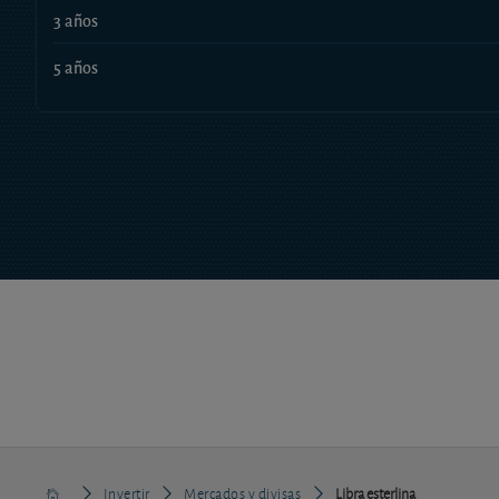
3 años
5 años
Invertir
Mercados y divisas
Libra esterlina