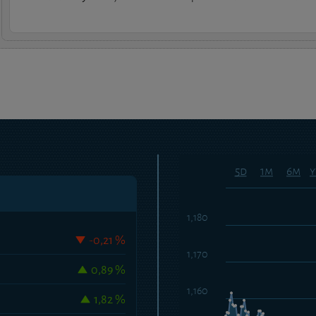
5d
1m
6m
y
1,180
-0,21 %
1,170
0,89 %
1,160
1,82 %