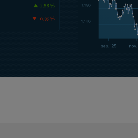
0,88 %
1,150
-0,99 %
1,140
sep. '25
nov.