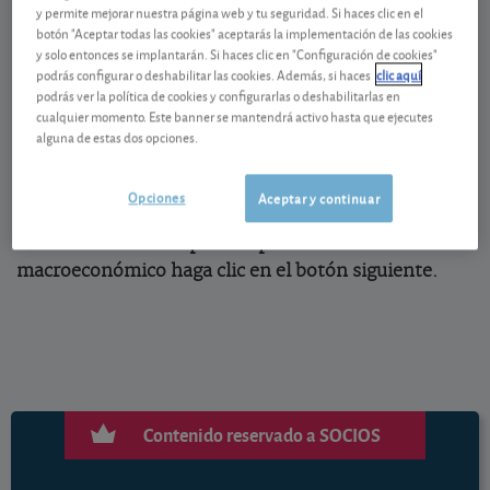
y permite mejorar nuestra página web y tu seguridad. Si haces clic en el
El INE (Instituto Nacional de Estadística) adelantó el
botón "Aceptar todas las cookies" aceptarás la implementación de las cookies
dato de
inflación
que ha de confirmar el próximo día
y solo entonces se implantarán. Si haces clic en "Configuración de cookies"
13. Solo en el mes de junio los precios subieron un
podrás configurar o deshabilitar las cookies. Además, si haces
clic aquí
podrás ver la política de cookies y configurarlas o deshabilitarlas en
1,8%, algo que no hace mucho se tardaba todo un
cualquier momento. Este banner se mantendrá activo hasta que ejecutes
año en alcanzar.
alguna de estas dos opciones.
Opciones
Aceptar y continuar
Para conocer al completo el panorama
macroeconómico haga clic en el botón siguiente.
Contenido reservado a SOCIOS