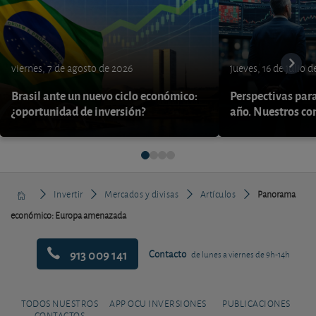
viernes, 7 de agosto de 2026
jueves, 16 de julio 
Brasil ante un nuevo ciclo económico:
Perspectivas par
¿oportunidad de inversión?
año. Nuestros con
Invertir
Mercados y divisas
Artículos
Panorama
económico: Europa amenazada
913 009 141
Contacto
de lunes a viernes de 9h-14h
TODOS NUESTROS
APP OCU INVERSIONES
PUBLICACIONES
CONTACTOS