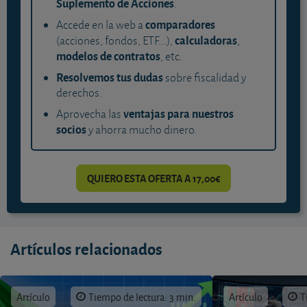
Suplemento de Acciones
.
comparadores
Accede en la web a
calculadoras
(acciones, fondos, ETF...),
,
modelos de contratos
, etc.
Resolvemos tus dudas
sobre fiscalidad y
derechos.
ventajas para nuestros
Aprovecha las
socios
y ahorra mucho dinero.
QUIERO ESTA OFERTA A 17,00€
Artículos relacionados
Artículo
Tiempo de lectura: 3 min.
Artículo
T